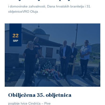
i domovinske zahvalnosti, Dana hrvatskih branitelja i 31.
obljetniceVRO Oluja
22
SRP
Obilježena 35. obljetnica
pogibije Ivice Cindrića – Pive