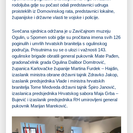
rodoljuba gdje su počast odali predstavnici udruga
proisteklih iz Domovinskog rata, predstavnici lokalne,
županijske i državne vlasti te vojske i policije.
Svečana sjednica održana je u Zavičajnom muzeju
Ogulin, u Spomen sobi gdje su pročitana imena svih 126
poginulih i umrlih hrvatskih branitelja s ogulinskog
područja. Prisutnima su se o ulozi i važnosti 143.
ogulinske brigade obratili general pukovnik Mate Pađen,
gradonačelnik grada Ogulina Dalibor Domitrović,
županica Karlovačke županije Martina Furdek – Hajdin,
izaslanik ministra obrane državni tajnik Zdravko Jakop,
izaslanik predsjednika Vlade i ministra hrvatskih
branitelja Tome Medveda državni tajnik Špiro Janović,
izaslanica predsjednika Hrvatskog sabora Maja Grba –
Bujević i izaslanik predsjednika RH umirovljeni general
pukovnik Marijan Mareković.