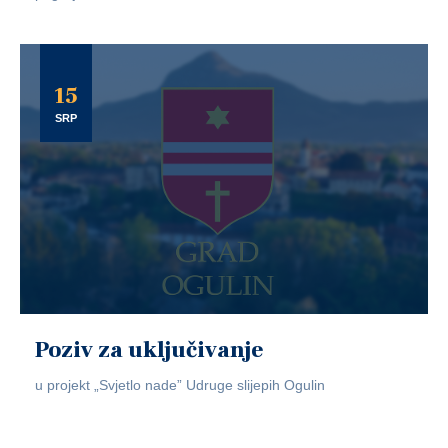
15
SRP
Poziv za uključivanje
u projekt „Svjetlo nade” Udruge slijepih Ogulin