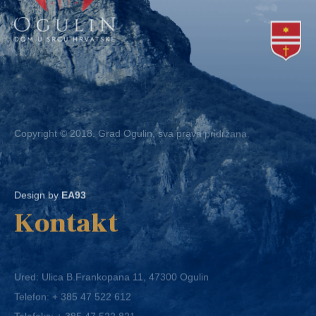
Copyright © 2018. Grad Ogulin, sva prava pridržana.
Design by
EA93
Kontakt
Ured: Ulica B.Frankopana 11, 47300 Ogulin
Telefon:
+ 385 47 522 612
Telefaks:
+ 385 47 522 821
E-mail:
grad-ogulin@ogulin.hr