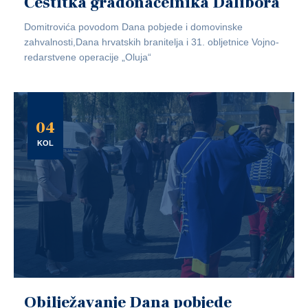
Čestitka gradonačelnika Dalibora
Domitrovića povodom Dana pobjede i domovinske
zahvalnosti,Dana hrvatskih branitelja i 31. obljetnice Vojno-
redarstvene operacije „Oluja“
04
KOL
Obilježavanje Dana pobjede