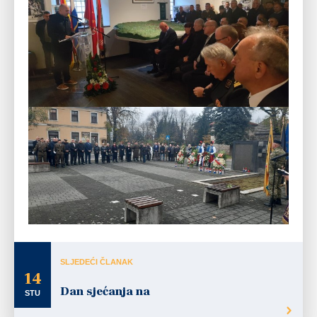
SLJEDEĆI ČLANAK
14
Dan sjećanja na
STU