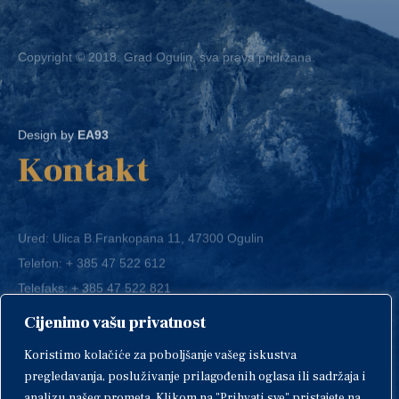
Copyright © 2018. Grad Ogulin, sva prava pridržana.
Design by
EA93
Kontakt
Ured: Ulica B.Frankopana 11, 47300 Ogulin
Telefon:
+ 385 47 522 612
Telefaks:
+ 385 47 522 821
E-mail:
grad-ogulin@ogulin.hr
Cijenimo vašu privatnost
OIB: 58264108511
Koristimo kolačiće za poboljšanje vašeg iskustva
IBAN: HR1424020061829700009
pregledavanja, posluživanje prilagođenih oglasa ili sadržaja i
analizu našeg prometa. Klikom na "Prihvati sve" pristajete na