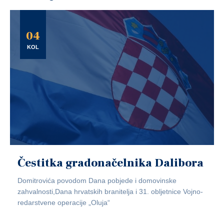
04
KOL
Čestitka gradonačelnika Dalibora
Domitrovića povodom Dana pobjede i domovinske
zahvalnosti,Dana hrvatskih branitelja i 31. obljetnice Vojno-
redarstvene operacije „Oluja“