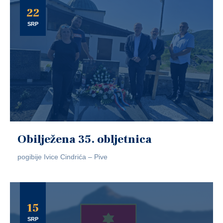
22
SRP
Obilježena 35. obljetnica
pogibije Ivice Cindrića – Pive
15
SRP