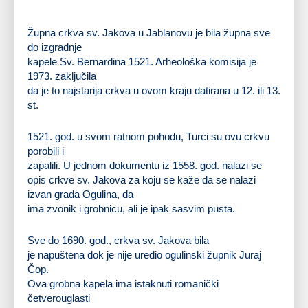
Župna crkva sv. Jakova u Jablanovu je bila župna sve
do izgradnje
kapele Sv. Bernardina
1521
. Arheološka komisija je
1973. zaključila
da je to najstarija crkva u ovom kraju datirana u 12. ili 13.
st.
1521. god. u svom ratnom pohodu, Turci su ovu crkvu
porobili i
zapalili. U jednom dokumentu iz 1558. god. nalazi se
opis crkve sv. Jakova za koju se kaže da se nalazi
izvan grada Ogulina, da
ima zvonik i grobnicu, ali je ipak sasvim pusta.
Sve do 1690. god., crkva sv. Jakova bila
je napuštena dok je nije uredio ogulinski župnik Juraj
Čop.
Ova grobna kapela ima istaknuti romanički
četverouglasti