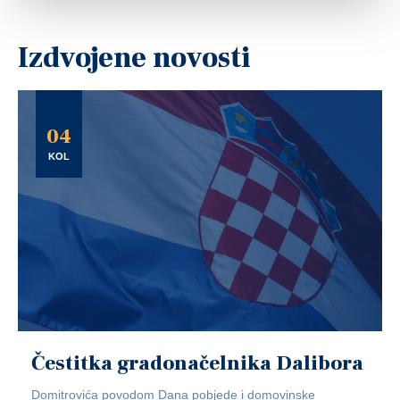
Izdvojene novosti
04
KOL
Čestitka gradonačelnika Dalibora
Domitrovića povodom Dana pobjede i domovinske