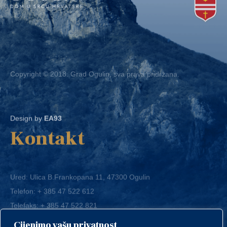
Copyright © 2018. Grad Ogulin, sva prava pridržana.
Design by
EA93
Kontakt
Ured: Ulica B.Frankopana 11, 47300 Ogulin
Telefon:
+ 385 47 522 612
Telefaks:
+ 385 47 522 821
E-mail:
grad-ogulin@ogulin.hr
Cijenimo vašu privatnost