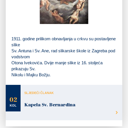
Oltarna slika u crkvi sv. Jakova
1911. godine prilikom obnavljanja u crkvu su postavljene
slike
Sv. Antuna i Sv. Ane, rad slikarske škole iz Zagreba pod
vodstvom
Otona Ivekovića. Dvije manje slike iz 16. stoljeća
prikazuju Sv.
Nikolu i Majku Božju.
SLJEDEĆI ČLANAK
02
Kapela Sv. Bernardina
KOL