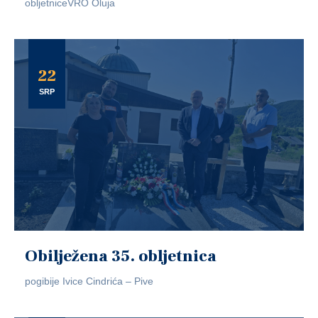
obljetniceVRO Oluja
22
SRP
Obilježena 35. obljetnica
pogibije Ivice Cindrića – Pive