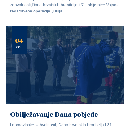
zahvalnosti,Dana hrvatskih branitelja i 31. obljetnice Vojno-
redarstvene operacije „Oluja“
04
KOL
Obilježavanje Dana pobjede
i domovinske zahvalnosti, Dana hrvatskih branitelja i 31.