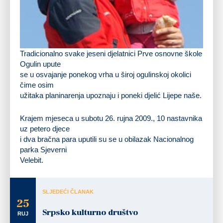
Tradicionalno svake jeseni djelatnici Prve osnovne škole
Ogulin upute
se u osvajanje ponekog vrha u široj ogulinskoj okolici
čime osim
užitaka planinarenja upoznaju i poneki djelić Lijepe naše.
Krajem mjeseca u subotu 26. rujna 2009., 10 nastavnika
uz petero djece
i dva bračna para uputili su se u obilazak Nacionalnog
parka Sjeverni
Velebit.
SLJEDEĆI ČLANAK
25
Srpsko kulturno društvo
RUJ