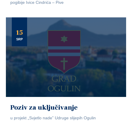
pogibije Ivice Cindrića – Pive
15
SRP
Poziv za uključivanje
u projekt „Svjetlo nade” Udruge slijepih Ogulin