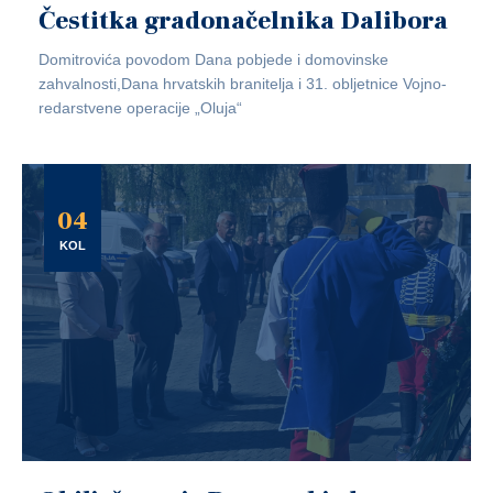
Čestitka gradonačelnika Dalibora
Domitrovića povodom Dana pobjede i domovinske
zahvalnosti,Dana hrvatskih branitelja i 31. obljetnice Vojno-
redarstvene operacije „Oluja“
04
KOL