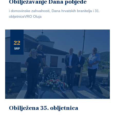
Obilježavanje Dana pobjede
i domovinske zahvalnosti, Dana hrvatskih branitelja i 31.
obljetniceVRO Oluja
22
SRP
Obilježena 35. obljetnica