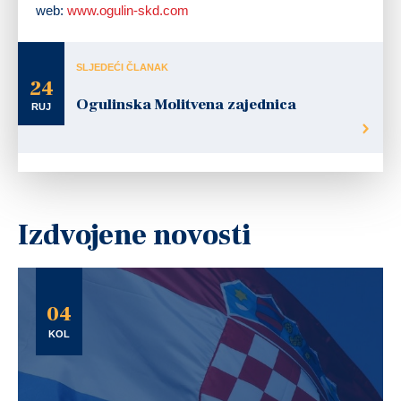
web:
www.ogulin-skd.com
SLJEDEĆI ČLANAK
24
Ogulinska Molitvena zajednica
RUJ
Izdvojene novosti
04
KOL