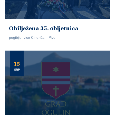
Obilježena 35. obljetnica
pogibije Ivice Cindrića – Pive
15
SRP