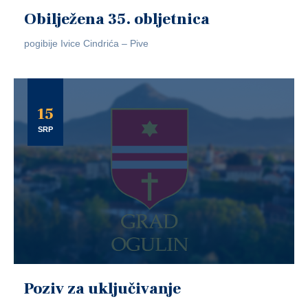
Obilježena 35. obljetnica
pogibije Ivice Cindrića – Pive
15
SRP
Poziv za uključivanje