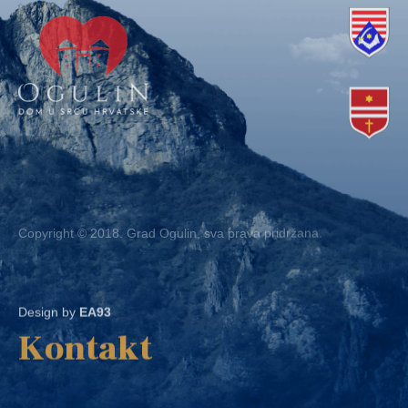
Copyright © 2018. Grad Ogulin, sva prava pridržana.
Design by
EA93
Kontakt
Ured: Ulica B.Frankopana 11, 47300 Ogulin