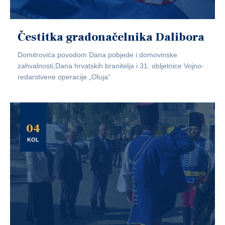
Čestitka gradonačelnika Dalibora
Domitrovića povodom Dana pobjede i domovinske
zahvalnosti,Dana hrvatskih branitelja i 31. obljetnice Vojno-
redarstvene operacije „Oluja“
04
KOL