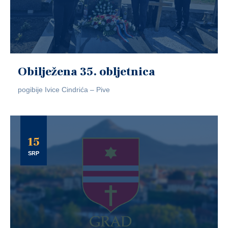
Obilježena 35. obljetnica
pogibije Ivice Cindrića – Pive
15
SRP