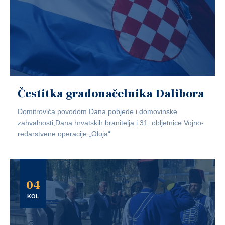
Čestitka gradonačelnika Dalibora
Domitrovića povodom Dana pobjede i domovinske
zahvalnosti,Dana hrvatskih branitelja i 31. obljetnice Vojno-
redarstvene operacije „Oluja“
04
KOL