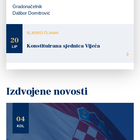
Gradonačelnik
Dalibor Domitrović
SLJEDEĆI ČLANAK
20
Konstituirana sjednica Vijeća
LIP
Izdvojene novosti
04
KOL