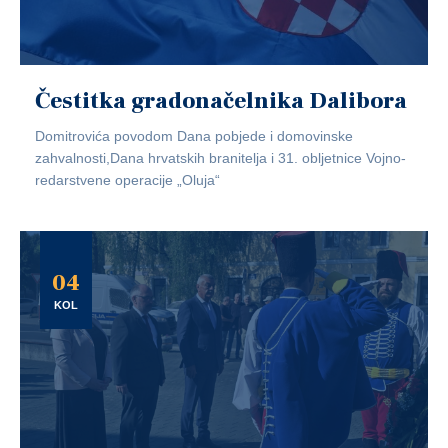
Čestitka gradonačelnika Dalibora
Domitrovića povodom Dana pobjede i domovinske
zahvalnosti,Dana hrvatskih branitelja i 31. obljetnice Vojno-
redarstvene operacije „Oluja“
04
KOL