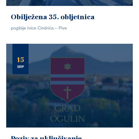
Obilježena 35. obljetnica
pogibije Ivice Cindrića – Pive
15
SRP
Poziv za uključivanje