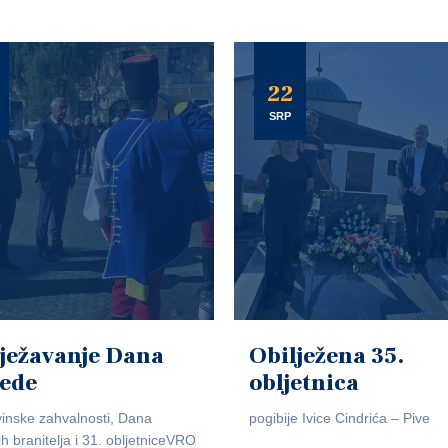
22
SRP
ježavanje Dana
Obilježena 35.
jede
obljetnica
inske zahvalnosti, Dana
pogibije Ivice Cindrića – Pive
ih branitelja i 31. obljetniceVRO