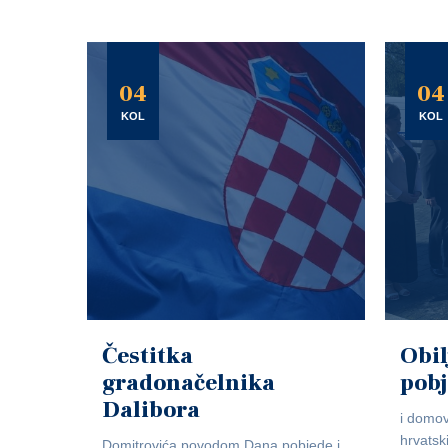
04
04
KOL
KOL
Čestitka
Obil
gradonačelnika
pob
Dalibora
i domov
hrvatsk
Domitrovića povodom Dana pobjede i