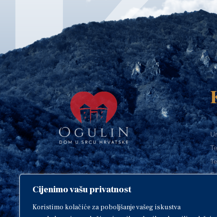
Ur
Te
Te
E-
Cijenimo vašu privatnost
O
Copyright © 2018. Grad Ogulin,
sva prava pridržana.
I
Koristimo kolačiće za poboljšanje vašeg iskustva