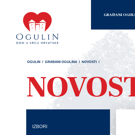
GRAĐANI OGUL
OGULIN
/
GRAĐANI OGULINA
/
NOVOSTI
/
NOVOS
IZBORI