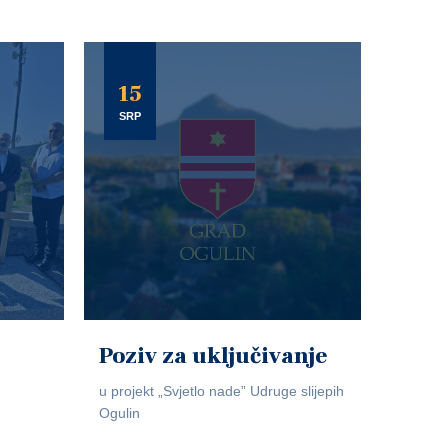
15
SRP
Poziv za uključivanje
u projekt „Svjetlo nade” Udruge slijepih
Ogulin