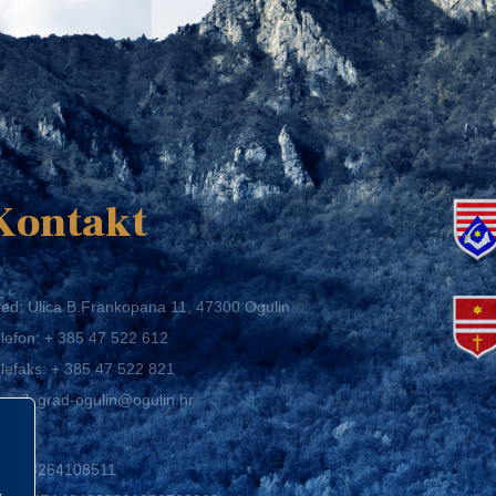
K
Kontakt
ed: Ulica B.Frankopana 11, 47300 Ogulin
lefon:
+ 385 47 522 612
lefaks:
+ 385 47 522 821
mail:
grad-ogulin@ogulin.hr
IB: 58264108511
BAN: HR1424020061829700009