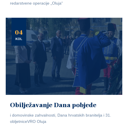
redarstvene operacije „Oluja“
04
KOL
Obilježavanje Dana pobjede
i domovinske zahvalnosti, Dana hrvatskih branitelja i 31.
obljetniceVRO Oluja