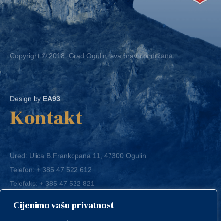
Copyright © 2018. Grad Ogulin, sva prava pridržana.
Design by
EA93
Kontakt
Ured: Ulica B.Frankopana 11, 47300 Ogulin
Telefon:
+ 385 47 522 612
Telefaks:
+ 385 47 522 821
E-mail:
grad-ogulin@ogulin.hr
Cijenimo vašu privatnost
OIB: 58264108511