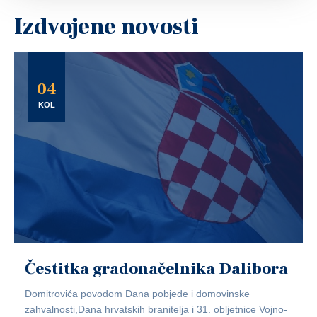
Izdvojene novosti
04
KOL
Čestitka gradonačelnika Dalibora
Domitrovića povodom Dana pobjede i domovinske
zahvalnosti,Dana hrvatskih branitelja i 31. obljetnice Vojno-