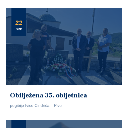
22
SRP
Obilježena 35. obljetnica
pogibije Ivice Cindrića – Pive