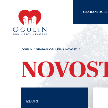
GRAĐANI OGUL
OGULIN
/
GRAĐANI OGULINA
/
NOVOSTI
/
NOVOS
IZBORI