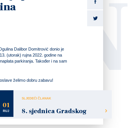
LI
ina
ulina Dalibor Domitrović donio je
 13. (utorak) rujna 2022. godine na
 naplata parkiranja. Također i na sam
roslave želimo dobru zabavu!
SLJEDEĆI ČLANAK
01
8. sjednica Gradskog
RUJ