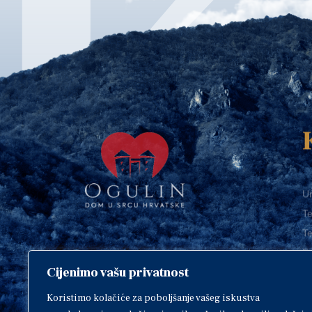
Ur
Te
Te
E-
Cijenimo vašu privatnost
O
Copyright © 2018. Grad Ogulin,
sva prava pridržana.
I
Koristimo kolačiće za poboljšanje vašeg iskustva