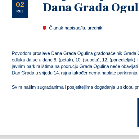
U
02
Dana Grada Ogul
RUJ
Članak napisao/la, urednik
Povodom proslave Dana Grada Ogulina gradonačelnik Grada Og
odluku da se u dane 9. (petak), 10. (subota), 12. (ponedjeljak) i
javnim parkiralištima na području Grada Ogulina neće obavljati
Dan Grada u srijedu 14. rujna također nema naplate parkiranja.
Svim našim sugrađanima i posjetiteljima događanja u sklopu p