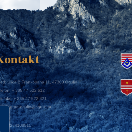
K
Kontakt
ed: Ulica B.Frankopana 11, 47300 Ogulin
lefon:
+ 385 47 522 612
lefaks:
+ 385 47 522 821
mail:
grad-ogulin@ogulin.hr
IB: 58264108511
BAN: HR1424020061829700009