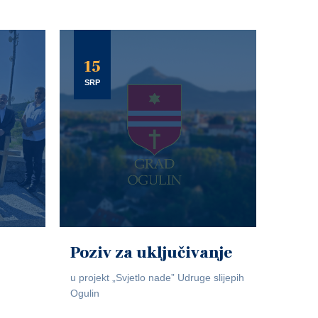
15
SRP
Poziv za uključivanje
u projekt „Svjetlo nade” Udruge slijepih
Ogulin