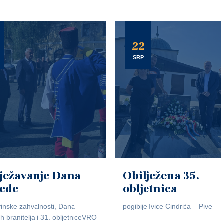
22
SRP
ježavanje Dana
Obilježena 35.
jede
obljetnica
inske zahvalnosti, Dana
pogibije Ivice Cindrića – Pive
ih branitelja i 31. obljetniceVRO