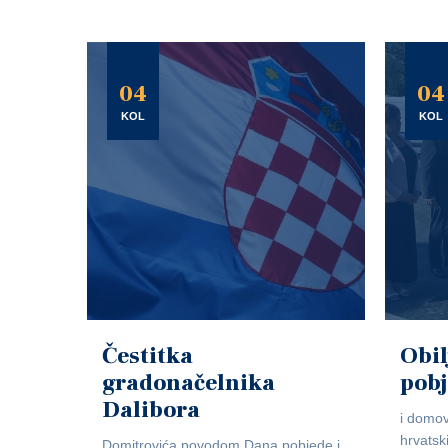
04
04
KOL
KOL
Čestitka
Obil
gradonačelnika
pob
Dalibora
i domov
hrvatsk
Domitrovića povodom Dana pobjede i