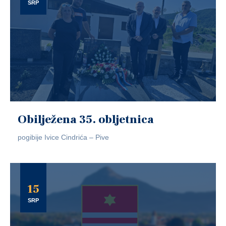
SRP
Obilježena 35. obljetnica
pogibije Ivice Cindrića – Pive
15
SRP