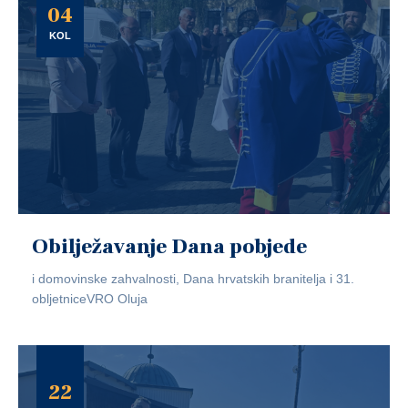
04
KOL
Obilježavanje Dana pobjede
i domovinske zahvalnosti, Dana hrvatskih branitelja i 31.
obljetniceVRO Oluja
22