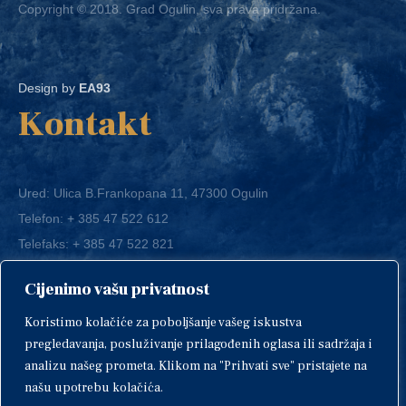
Design by
EA93
Kontakt
Ured: Ulica B.Frankopana 11, 47300 Ogulin
Telefon:
+ 385 47 522 612
Telefaks:
+ 385 47 522 821
E-mail:
grad-ogulin@ogulin.hr
Cijenimo vašu privatnost
OIB: 58264108511
Koristimo kolačiće za poboljšanje vašeg iskustva
IBAN: HR1424020061829700009
pregledavanja, posluživanje prilagođenih oglasa ili sadržaja i
analizu našeg prometa. Klikom na "Prihvati sve" pristajete na
našu upotrebu kolačića.