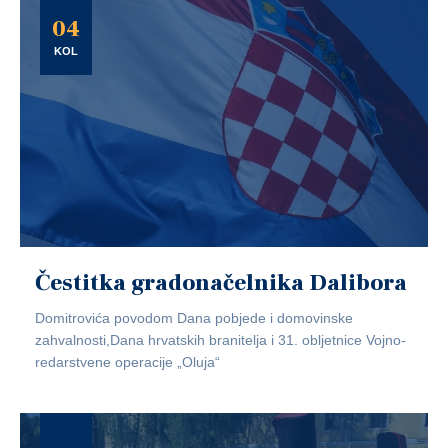
04
KOL
Čestitka gradonačelnika Dalibora
Domitrovića povodom Dana pobjede i domovinske
zahvalnosti,Dana hrvatskih branitelja i 31. obljetnice Vojno-
redarstvene operacije „Oluja“