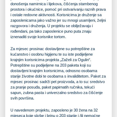
donošenja namirnica i lijekova, čišćenja stambenog
prostora i okućnice, pomoć pri ostvarivanju raznih prava
i ostale redovne aktivnosti. Korisnicima je druženje sa
zaposlenicama jako važno jer su mnogi usamljeni, željni
razgovora i druženja. U projektu se obilježavaju i
rođendani, pa tako zaposlenice puno puta znaju
iznenaditi svoje korisnike tortom.
Za mjesec prosinac dostavljene su potrepštine za
kućanstvo i osobnu higijenu te su iste podijeljene
krajnjim korisnicima projekta „Zaželi za Ogulin“.
Potrepštine su podijeljene na 203 paketa koji su
dostavljeni krajnjim korisnicima, odnosno osobama
starije životne dobi te osobama s invaliditetom. Paket za
mjesec prosinac sadrži pet proizvoda, a to su: sredstvo
za pranje posuđa, paket papirnatih ručnika, tekući
sapun, zubna pasta i univerzalno sredstvo za čišćenje
svih površina.
U navedenom projektu, zaposleno je 30 žena na 32
mjeseca koje skrbe i brinu o 203 starije i /ili nemoćne