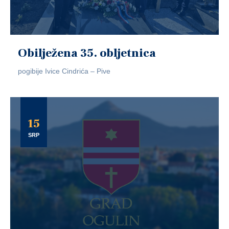
Obilježena 35. obljetnica
pogibije Ivice Cindrića – Pive
15
SRP