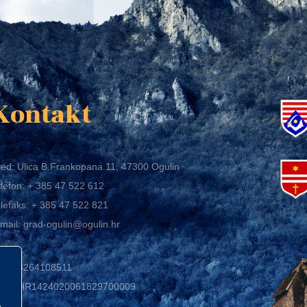
K
Kontakt
ed: Ulica B.Frankopana 11, 47300 Ogulin
lefon:
+ 385 47 522 612
lefaks:
+ 385 47 522 821
mail:
grad-ogulin@ogulin.hr
IB: 58264108511
BAN: HR1424020061829700009