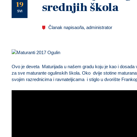
U
19
srednjih škola
SVI
Članak napisao/la, administrator
Ovo je deveta Maturijada u našem gradu koju je kao i dosada v
za sve maturante ogulinskih škola. Oko dvije stotine maturanat
svojim razrednicima i ravnateljicama i stiglo u dvorište Frank