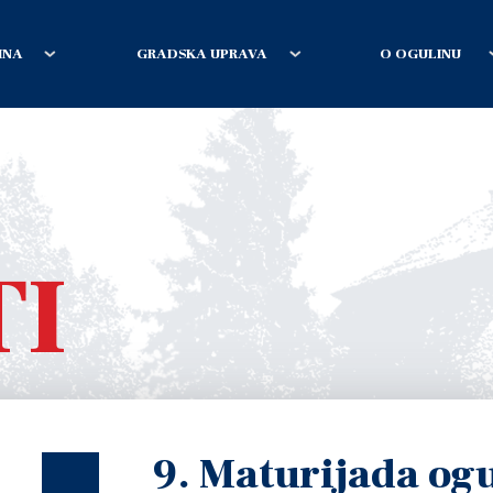
INA
GRADSKA UPRAVA
O OGULINU
TI
9. Maturijada og