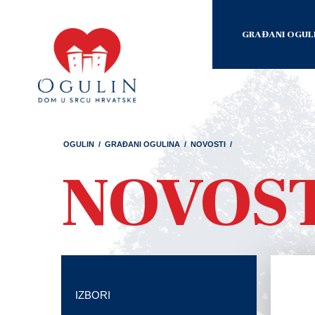
GRAĐANI OGUL
OGULIN
/
GRAĐANI OGULINA
/
NOVOSTI
/
NOVOS
IZBORI