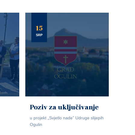
15
SRP
Poziv za uključivanje
u projekt „Svjetlo nade” Udruge slijepih
Ogulin