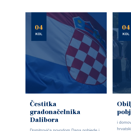
04
04
KOL
KOL
Čestitka
Obil
gradonačelnika
pob
Dalibora
i domov
hrvatsk
Domitrovića povodom Dana pobjede i