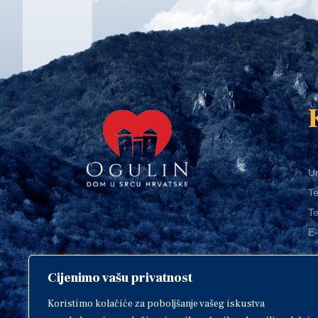
Ur
Te
Te
E-
Cijenimo vašu privatnost
O
Copyright © 2018. Grad Ogulin,
sva prava pridržana.
I
Koristimo kolačiće za poboljšanje vašeg iskustva