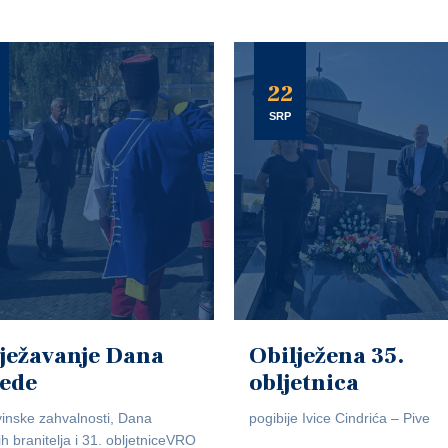
22
SRP
ježavanje Dana
Obilježena 35.
jede
obljetnica
inske zahvalnosti, Dana
pogibije Ivice Cindrića – Pive
ih branitelja i 31. obljetniceVRO