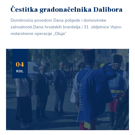
Čestitka gradonačelnika Dalibora
Domitrovića povodom Dana pobjede i domovinske
zahvalnosti,Dana hrvatskih branitelja i 31. obljetnice Vojno-
redarstvene operacije „Oluja“
04
KOL