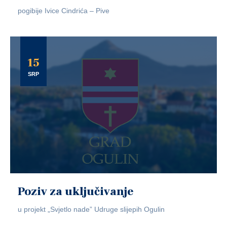
pogibije Ivice Cindrića – Pive
15
SRP
Poziv za uključivanje
u projekt „Svjetlo nade” Udruge slijepih Ogulin