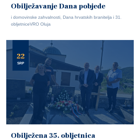
Obilježavanje Dana pobjede
i domovinske zahvalnosti, Dana hrvatskih branitelja i 31.
obljetniceVRO Oluja
22
SRP
Obilježena 35. obljetnica