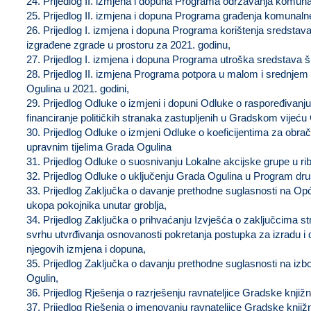
24. Prijedlog II. izmjena i dopuna Programa održavanja komunal
25. Prijedlog II. izmjena i dopuna Programa građenja komunalne
26. Prijedlog I. izmjena i dopuna Programa korištenja sredsta
izgrađene zgrade u prostoru za 2021. godinu,
27. Prijedlog I. izmjena i dopuna Programa utroška sredstava
28. Prijedlog II. izmjena Programa potpora u malom i srednje
Ogulina u 2021. godini,
29. Prijedlog Odluke o izmjeni i dopuni Odluke o raspoređivan
financiranje političkih stranaka zastupljenih u Gradskom vijeću
30. Prijedlog Odluke o izmjeni Odluke o koeficijentima za obra
upravnim tijelima Grada Ogulina
31. Prijedlog Odluke o suosnivanju Lokalne akcijske grupe u ri
32. Prijedlog Odluke o uključenju Grada Ogulina u Program dru
33. Prijedlog Zaključka o davanje prethodne suglasnosti na O
ukopa pokojnika unutar groblja,
34. Prijedlog Zaključka o prihvaćanju Izvješća o zaključcima str
svrhu utvrđivanja osnovanosti pokretanja postupka za izradu i
njegovih izmjena i dopuna,
35. Prijedlog Zaključka o davanju prethodne suglasnosti na izbo
Ogulin,
36. Prijedlog Rješenja o razrješenju ravnateljice Gradske knjižni
37. Prijedlog Rješenja o imenovanju ravnateljice Gradske knjižn