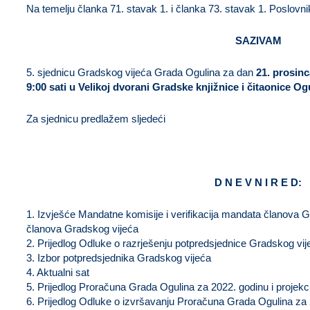
Na temelju članka 71. stavak 1. i članka 73. stavak 1. Poslov
SAZIVAM
5. sjednicu Gradskog vijeća Grada Ogulina za dan
21. prosin
9:00 sati u Velikoj dvorani Gradske knjižnice i čitaonice Og
Za sjednicu predlažem sljedeći
D N E V N I R E D:
1. Izvješće Mandatne komisije i verifikacija mandata članova 
članova Gradskog vijeća
2. Prijedlog Odluke o razrješenju potpredsjednice Gradskog vij
3. Izbor potpredsjednika Gradskog vijeća
4. Aktualni sat
5. Prijedlog Proračuna Grada Ogulina za 2022. godinu i projekci
6. Prijedlog Odluke o izvršavanju Proračuna Grada Ogulina za 