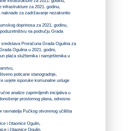
ne infrastrukture za 2021. godinu,
 infrastrukture za 2021. godinu,
va naknade za zadržavanje nezakonito
 šumskog doprinosa za 2021. godinu,
m poduzetništvu na području Grada
ju sredstava Proračuna Grada Ogulina za
 Grada Ogulina u 2021. godini,
čun plaća službenika i namještenika u
barstvu,
štveno poticane stanogradnje,
pće uvjete isporuke komunalne usluge
učne analize zaprimljenih inicijativa u
 donošenje prostornog plana, odnosno
r ravnatelja Pučkog otvorenog učilišta
ce i čitaonice Ogulin,
ice i čitaonice Ogulin,