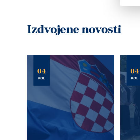
Izdvojene novosti
04
04
KOL
KOL