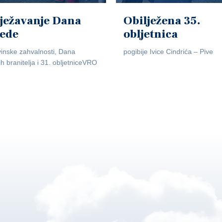
ježavanje Dana
Obilježena 35.
jede
obljetnica
inske zahvalnosti, Dana
pogibije Ivice Cindrića – Pive
ih branitelja i 31. obljetniceVRO