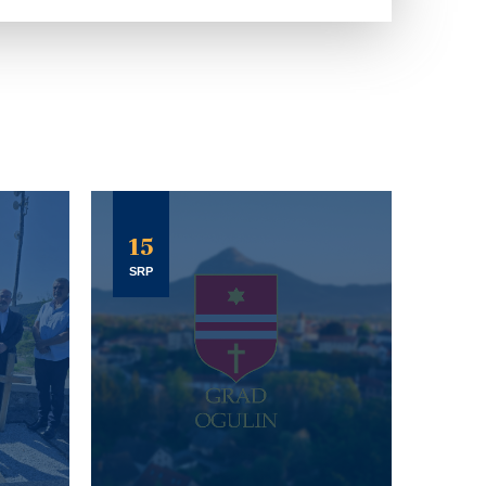
15
SRP