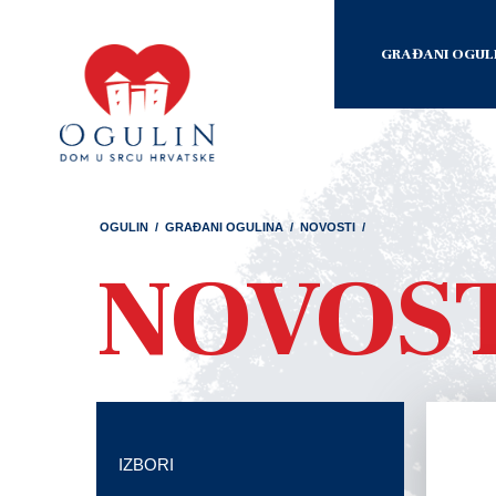
GRAĐANI OGUL
OGULIN
/
GRAĐANI OGULINA
/
NOVOSTI
/
NOVOS
IZBORI