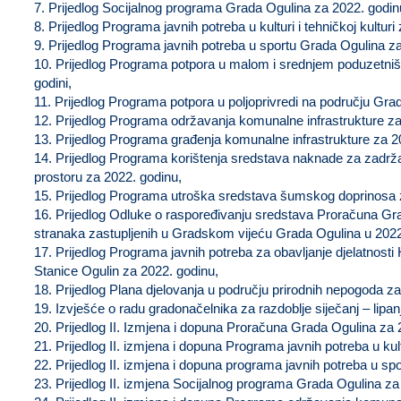
7. Prijedlog Socijalnog programa Grada Ogulina za 2022. godin
8. Prijedlog Programa javnih potreba u kulturi i tehničkoj kulturi
9. Prijedlog Programa javnih potreba u sportu Grada Ogulina z
10. Prijedlog Programa potpora u malom i srednjem poduzetniš
godini,
11. Prijedlog Programa potpora u poljoprivredi na području Gra
12. Prijedlog Programa održavanja komunalne infrastrukture za
13. Prijedlog Programa građenja komunalne infrastrukture za 2
14. Prijedlog Programa korištenja sredstava naknade za zadrž
prostoru za 2022. godinu,
15. Prijedlog Programa utroška sredstava šumskog doprinosa 
16. Prijedlog Odluke o raspoređivanju sredstava Proračuna Grad
stranaka zastupljenih u Gradskom vijeću Grada Ogulina u 2022.
17. Prijedlog Programa javnih potreba za obavljanje djelatnost
Stanice Ogulin za 2022. godinu,
18. Prijedlog Plana djelovanja u području prirodnih nepogoda za
19. Izvješće o radu gradonačelnika za razdoblje siječanj – lipan
20. Prijedlog II. Izmjena i dopuna Proračuna Grada Ogulina za 
21. Prijedlog II. izmjena i dopuna Programa javnih potreba u kultu
22. Prijedlog II. izmjena i dopuna programa javnih potreba u s
23. Prijedlog II. izmjena Socijalnog programa Grada Ogulina za