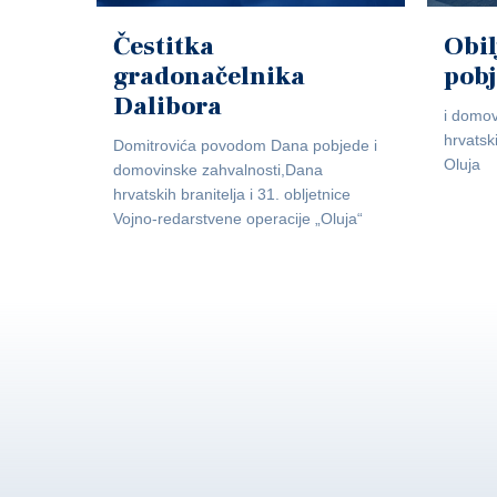
Čestitka
Obil
gradonačelnika
pob
Dalibora
i domov
hrvatsk
Domitrovića povodom Dana pobjede i
Oluja
domovinske zahvalnosti,Dana
hrvatskih branitelja i 31. obljetnice
Vojno-redarstvene operacije „Oluja“