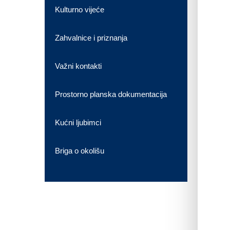
Kulturno vijeće
Zahvalnice i priznanja
Važni kontakti
Prostorno planska dokumentacija
Kućni ljubimci
Briga o okolišu