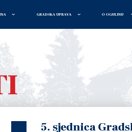
INA
GRADSKA UPRAVA
O OGULINU
TI
5. sjednica Grads