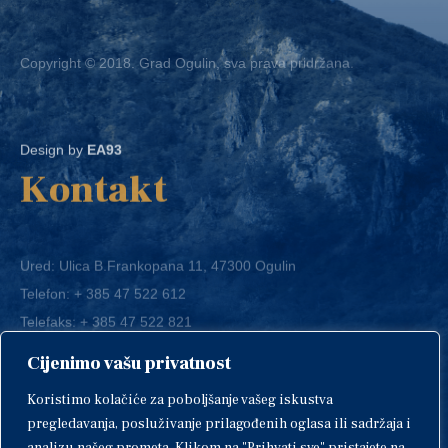
Copyright © 2018. Grad Ogulin, sva prava pridržana.
Design by
EA93
Kontakt
Ured: Ulica B.Frankopana 11, 47300 Ogulin
Telefon:
+ 385 47 522 612
Telefaks:
+ 385 47 522 821
E-mail:
grad-ogulin@ogulin.hr
Cijenimo vašu privatnost
OIB: 58264108511
Koristimo kolačiće za poboljšanje vašeg iskustva
IBAN: HR1424020061829700009
pregledavanja, posluživanje prilagođenih oglasa ili sadržaja i