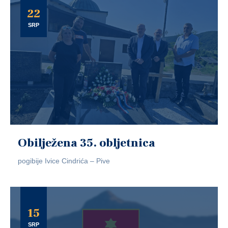
22
SRP
Obilježena 35. obljetnica
pogibije Ivice Cindrića – Pive
15
SRP