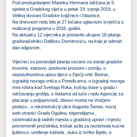
Pod predsjedanjem Marinka Hermana održana je 5.
sjednica Gradskog vijeća u petak 19. srpnja 2019. u
Velikoj dvorani Gradske knjižnice i čitaonice.
Na dnevnom redu bilo je 27 točaka uglavnom izvješća o
realizaciji programa u 2018. godini.
Na aktualcu 12 vijećnika je postavilo ukupno 18 pitanja
gradonačelniku Daliboru Domitroviću, na koje je odmah
dao odgovore.
Vijećnici su postavljali pitanja vezano za stanje gradske
imovine, stanove, poslovne prostore i zemlju, o
nepravilnostima upisa djece u Dječji vrtić Bistrac,
izgradnji novoga vrtića u Poredicama, o izgradnji novoga
mini rotora kod Svetoga Roka, košnju trave u gradu i
održavanju groblja, o štetama od tuče i radu Agencije za
plaćanje u poljoprivredi, obnovi mosta na Vražjem
prelazu , o rekonstrukciji ulice Augusta Šenoe, novoj
web stranici Grada Ogulina, stipendijama ,
sistematizaciji radnih mjesta u gradskoj upravi i mjestu
privremenih pročelnika, trošak azila za nezbrinute kućne
ljubimce, uređenje kaštela , buka iz tvrtke Bjelin, a