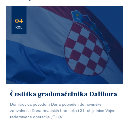
04
KOL
Čestitka gradonačelnika Dalibora
Domitrovića povodom Dana pobjede i domovinske
zahvalnosti,Dana hrvatskih branitelja i 31. obljetnice Vojno-
redarstvene operacije „Oluja“