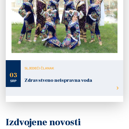
SLJEDEĆI ČLANAK
03
Zdravstveno neispravna voda
SRP
Izdvojene novosti