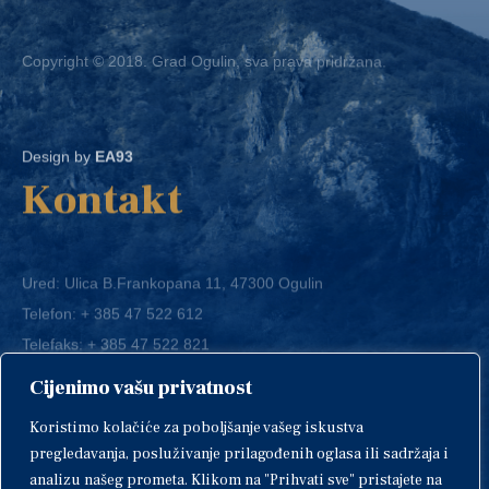
Copyright © 2018. Grad Ogulin, sva prava pridržana.
Design by
EA93
Kontakt
Ured: Ulica B.Frankopana 11, 47300 Ogulin
Telefon:
+ 385 47 522 612
Telefaks:
+ 385 47 522 821
E-mail:
grad-ogulin@ogulin.hr
Cijenimo vašu privatnost
OIB: 58264108511
Koristimo kolačiće za poboljšanje vašeg iskustva
IBAN: HR1424020061829700009
pregledavanja, posluživanje prilagođenih oglasa ili sadržaja i
analizu našeg prometa. Klikom na "Prihvati sve" pristajete na