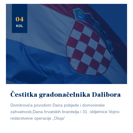
04
KOL
Čestitka gradonačelnika Dalibora
Domitrovića povodom Dana pobjede i domovinske
zahvalnosti,Dana hrvatskih branitelja i 31. obljetnice Vojno-
redarstvene operacije „Oluja“