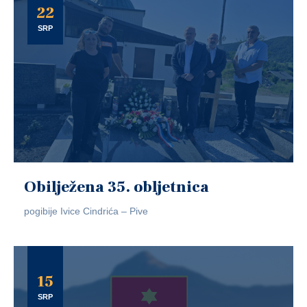
22
SRP
Obilježena 35. obljetnica
pogibije Ivice Cindrića – Pive
15
SRP