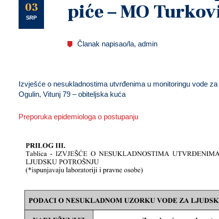
U
03
piće – MO Turkov
SRP
Članak napisao/la, admin
Izvješće o nesukladnostima utvrđenima u monitoringu vode za 
Ogulin, Vitunj 79 – obiteljska kuća
Preporuka epidemiologa o postupanju