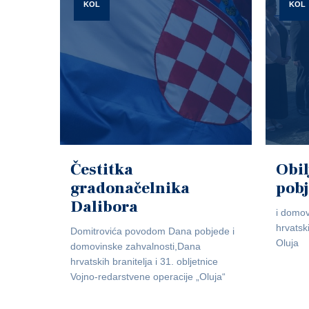
KOL
KOL
Čestitka
Obil
gradonačelnika
pob
Dalibora
i domov
hrvatsk
Domitrovića povodom Dana pobjede i
Oluja
domovinske zahvalnosti,Dana
hrvatskih branitelja i 31. obljetnice
Vojno-redarstvene operacije „Oluja“