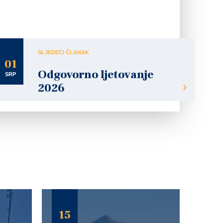
SLJEDEĆI ČLANAK
01
Odgovorno ljetovanje
SRP
2026
15