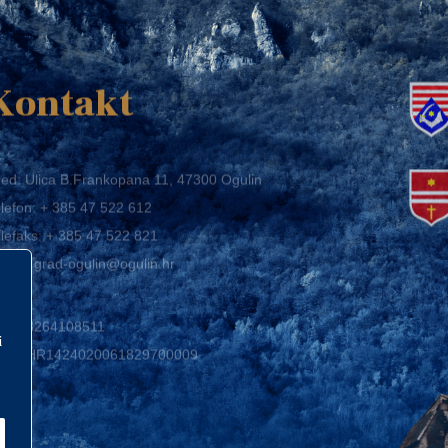
K
Kontakt
ed: Ulica B.Frankopana 11, 47300 Ogulin
lefon:
+ 385 47 522 612
lefaks:
+ 385 47 522 821
mail:
grad-ogulin@ogulin.hr
IB: 58264108511
BAN: HR1424020061829700009
i