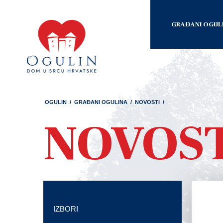
GRAĐANI OGUL
OGULIN
/
GRAĐANI OGULINA
/
NOVOSTI
/
NOVOS
IZBORI