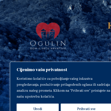
Ur
Te
Te
E-
Cijenimo vašu privatnost
O
Copyright © 2018. Grad Ogulin,
sva prava pridržana.
I
Koristimo kolačiće za poboljšanje vašeg iskustva
pregledavanja, posluživanje prilagođenih oglasa ili sadržaja 
analizu našeg prometa. Klikom na "Prihvati sve" pristajete na
našu upotrebu kolačića.
Design by
EA93
Uredi
Prihvati sve