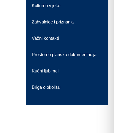
Kulturno vijeće
Zahvalnice i priznanja
Važni kontakti
Prostorno planska dokumentacija
Kućni ljubimci
Briga o okolišu