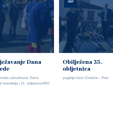
SRP
ježavanje Dana
Obilježena 35.
jede
obljetnica
inske zahvalnosti, Dana
pogibije Ivice Cindrića – Pive
ih branitelja i 31. obljetniceVRO