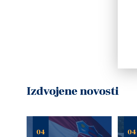
Izdvojene novosti
04
04