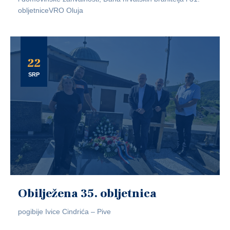
obljetniceVRO Oluja
22
SRP
Obilježena 35. obljetnica
pogibije Ivice Cindrića – Pive