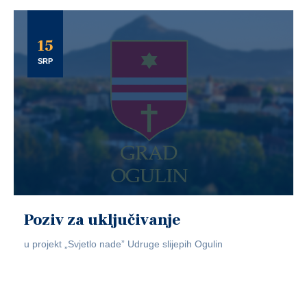
15
SRP
Poziv za uključivanje
u projekt „Svjetlo nade” Udruge slijepih Ogulin