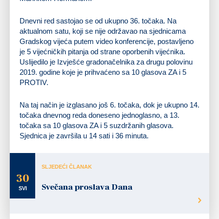
Dnevni red sastojao se od ukupno 36. točaka. Na
aktualnom satu, koji se nije održavao na sjednicama
Gradskog vijeća putem video konferencije, postavljeno
je 5 vijećničkih pitanja od strane oporbenih vijećnika.
Uslijedilo je Izvješće gradonačelnika za drugu polovinu
2019. godine koje je prihvaćeno sa 10 glasova ZA i 5
PROTIV.
Na taj način je izglasano još 6. točaka, dok je ukupno 14.
točaka dnevnog reda doneseno jednoglasno, a 13.
točaka sa 10 glasova ZA i 5 suzdržanih glasova.
Sjednica je završila u 14 sati i 36 minuta.
SLJEDEĆI ČLANAK
30
Svečana proslava Dana
SVI