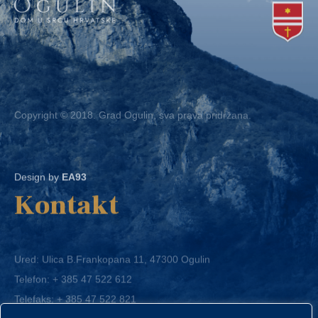
Copyright © 2018. Grad Ogulin, sva prava pridržana.
Design by
EA93
Kontakt
Ured: Ulica B.Frankopana 11, 47300 Ogulin
Telefon:
+ 385 47 522 612
Telefaks:
+ 385 47 522 821
E-mail:
grad-ogulin@ogulin.hr