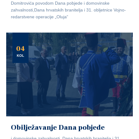
Domitrovića povodom Dana pobjede i domovinske
zahvalnosti,Dana hrvatskih branitelja i 31. obljetnice Vojno-
redarstvene operacije „Oluja“
04
KOL
Obilježavanje Dana pobjede
i domovinske zahvalnosti, Dana hrvatskih branitelja i 31.