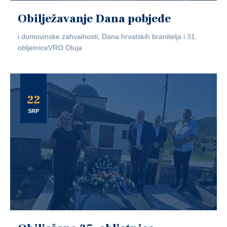
Obilježavanje Dana pobjede
i domovinske zahvalnosti, Dana hrvatskih branitelja i 31.
obljetniceVRO Oluja
22
SRP