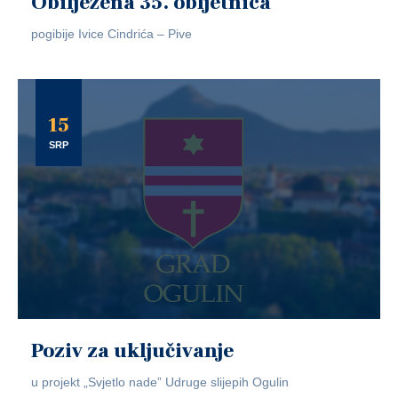
Obilježena 35. obljetnica
pogibije Ivice Cindrića – Pive
15
SRP
Poziv za uključivanje
u projekt „Svjetlo nade” Udruge slijepih Ogulin