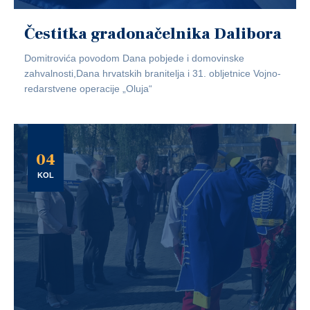
Čestitka gradonačelnika Dalibora
Domitrovića povodom Dana pobjede i domovinske
zahvalnosti,Dana hrvatskih branitelja i 31. obljetnice Vojno-
redarstvene operacije „Oluja“
04
KOL