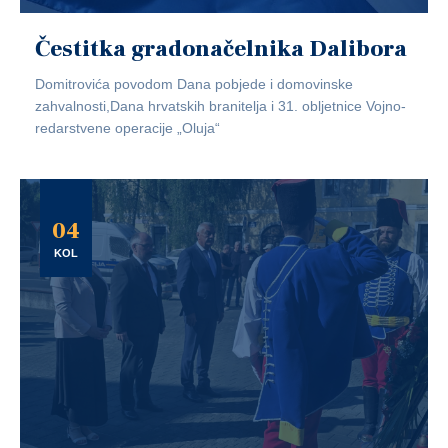
Čestitka gradonačelnika Dalibora
Domitrovića povodom Dana pobjede i domovinske
zahvalnosti,Dana hrvatskih branitelja i 31. obljetnice Vojno-
redarstvene operacije „Oluja“
04
KOL