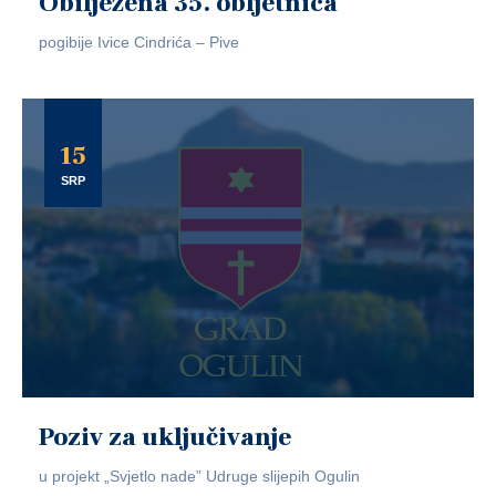
Obilježena 35. obljetnica
pogibije Ivice Cindrića – Pive
15
SRP
Poziv za uključivanje
u projekt „Svjetlo nade” Udruge slijepih Ogulin