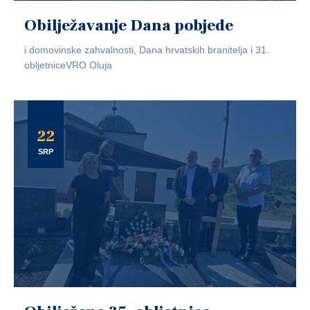
Obilježavanje Dana pobjede
i domovinske zahvalnosti, Dana hrvatskih branitelja i 31.
obljetniceVRO Oluja
22
SRP