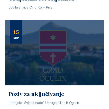
pogibije Ivice Cindrića – Pive
15
SRP
Poziv za uključivanje
u projekt „Svjetlo nade” Udruge slijepih Ogulin