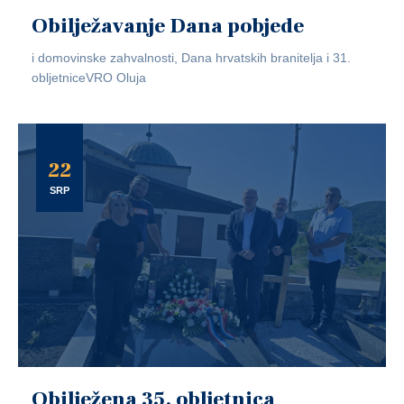
Obilježavanje Dana pobjede
i domovinske zahvalnosti, Dana hrvatskih branitelja i 31.
obljetniceVRO Oluja
22
SRP
Obilježena 35. obljetnica