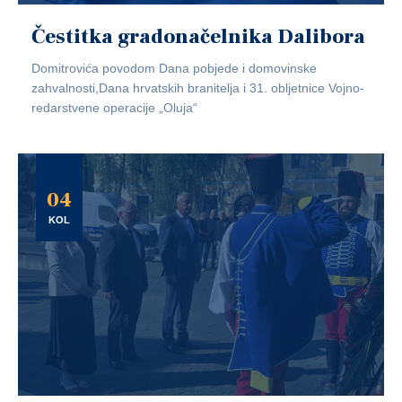
Čestitka gradonačelnika Dalibora
Domitrovića povodom Dana pobjede i domovinske
zahvalnosti,Dana hrvatskih branitelja i 31. obljetnice Vojno-
redarstvene operacije „Oluja“
04
KOL