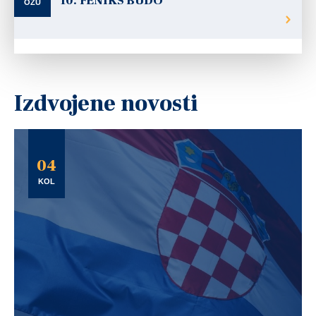
10. FENIKS BUDO
OŽU
Izdvojene novosti
04
KOL