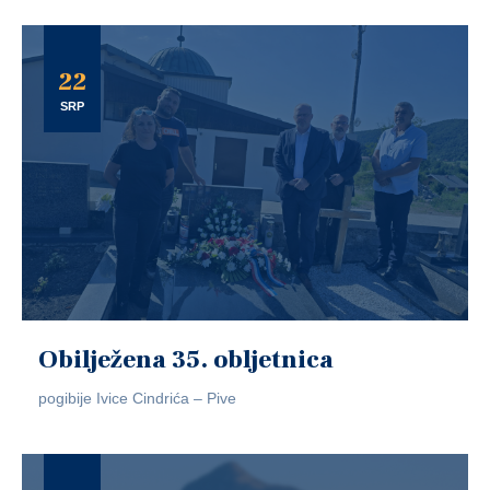
22
SRP
Obilježena 35. obljetnica
pogibije Ivice Cindrića – Pive