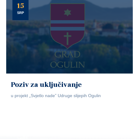
15
SRP
Poziv za uključivanje
u projekt „Svjetlo nade” Udruge slijepih Ogulin