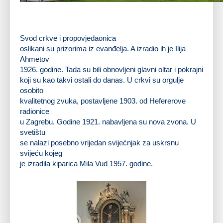
Župna crkva sv. Križa
Svod crkve i propovjedaonica
oslikani su prizorima iz evanđelja. A izradio ih je Ilija
Ahmetov
1926. godine. Tada su bili obnovljeni glavni oltar i pokrajni
koji su kao takvi ostali do danas. U crkvi su orgulje
osobito
kvalitetnog zvuka, postavljene 1903. od Hefererove
radionice
u Zagrebu. Godine 1921. nabavljena su nova zvona. U
svetištu
se nalazi posebno vrijedan svijećnjak za uskrsnu
svijeću kojeg
je izradila kiparica Mila Vud 1957. godine.