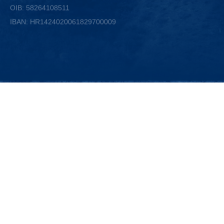
IBAN: HR1424020061829700009