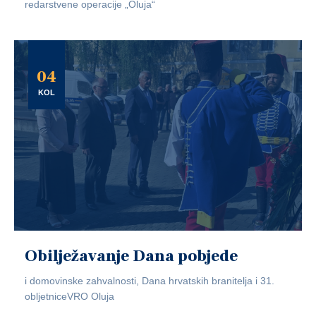
redarstvene operacije „Oluja“
04
KOL
Obilježavanje Dana pobjede
i domovinske zahvalnosti, Dana hrvatskih branitelja i 31.
obljetniceVRO Oluja