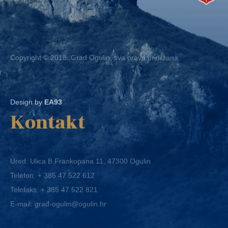
Copyright © 2018. Grad Ogulin, sva prava pridržana.
Design by
EA93
Kontakt
Ured: Ulica B.Frankopana 11, 47300 Ogulin
Telefon:
+ 385 47 522 612
Telefaks:
+ 385 47 522 821
E-mail:
grad-ogulin@ogulin.hr
OIB: 58264108511