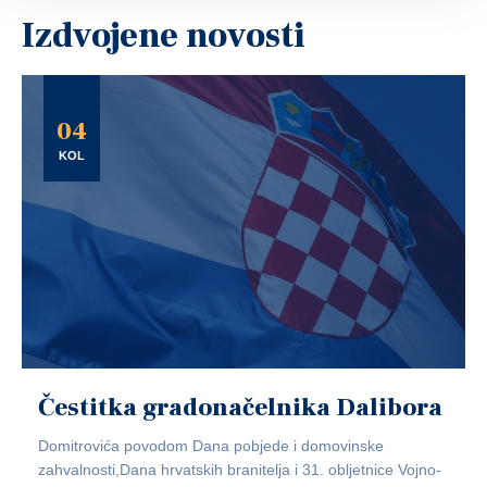
Izdvojene novosti
04
KOL
Čestitka gradonačelnika Dalibora
Domitrovića povodom Dana pobjede i domovinske
zahvalnosti,Dana hrvatskih branitelja i 31. obljetnice Vojno-