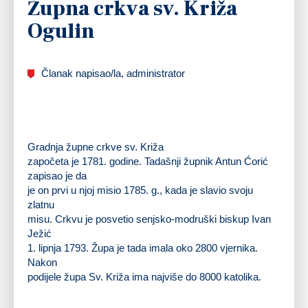
Župna crkva sv. Križa
Ogulin
Članak napisao/la, administrator
Gradnja župne crkve sv. Križa
započeta je
1781. godine
. Tadašnji župnik Antun Ćorić
zapisao je da
je on prvi u njoj misio 1785. g., kada je slavio svoju
zlatnu
misu. Crkvu je posvetio senjsko-modruški biskup Ivan
Ježić
1. lipnja 1793. Župa je tada imala oko 2800 vjernika.
Nakon
podijele župa Sv. Križa ima najviše do
8000 katolika
.