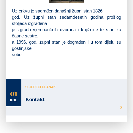
Vitraj u crkvi sv. Križa
Uz crkvu je sagrađen današnji župni stan 1826.
god. Uz župni stan sedamdesetih godina prošlog
stoljeća izgrađena
je zgrada vjeronaučnih dvorana i knjižnice te stan za
časne sestre,
a 1996. god. župni stan je dograđen i u tom dijelu su
gostinjske
sobe.
SLJEDEĆI ČLANAK
01
Kontakt
KOL