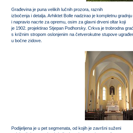
Stražnji pogled
Građevina je puna velikih lučnih prozora, raznih
izbočenja i detalja. Arhiktet Bolle nadzirao je kompletnu gradnju
i napravio nacrte za opremu, osim za glavni drveni oltar koji
je 1902. projektirao Stjepan Podhorsky. Crkva je trobrodna gra
s križnim stropom oslonjenim na četverokutne stupove ugrađe
u bočne zidove.
Unutrašnjost crkve
Podijeljena je u pet segmenata, od kojih je završni suženi