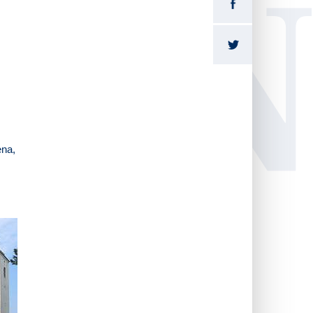
LI
ena,