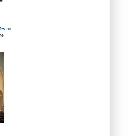
đevina
ne