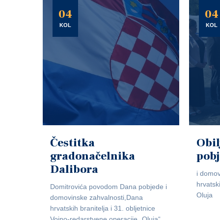
04
04
KOL
KOL
Čestitka
Obil
gradonačelnika
pob
Dalibora
i domov
hrvatsk
Domitrovića povodom Dana pobjede i
Oluja
domovinske zahvalnosti,Dana
hrvatskih branitelja i 31. obljetnice
Vojno-redarstvene operacije „Oluja“