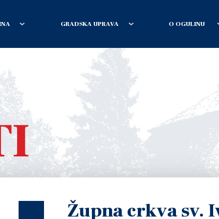
INA
GRADSKA UPRAVA
O OGULINU
TI
Župna crkva sv. 