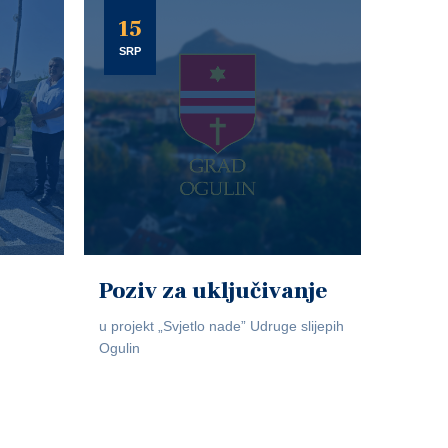
15
SRP
Poziv za uključivanje
u projekt „Svjetlo nade” Udruge slijepih
Ogulin