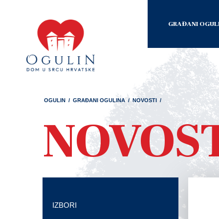
GRAĐANI OGUL
OGULIN
/
GRAĐANI OGULINA
/
NOVOSTI
/
NOVOS
IZBORI