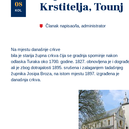
U
08
Krstitelja, Tounj
KOL
Članak napisao/la, administrator
Na mjestu današnje crkve
bila je starija župna crkva čija se gradnja spominje nakon
odlaska Turaka
oko 1700. godine
. 1827. obnovljena je i dograđ
ali je zbog dotrajalosti 1895. srušena i zalaganjem tadašnjeg
župnika Josipa Broza, na istom mjestu 1897. izgrađena je
današnja crkva.