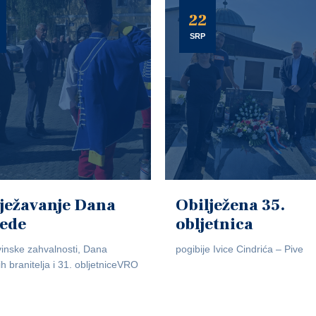
22
SRP
ježavanje Dana
Obilježena 35.
jede
obljetnica
inske zahvalnosti, Dana
pogibije Ivice Cindrića – Pive
ih branitelja i 31. obljetniceVRO