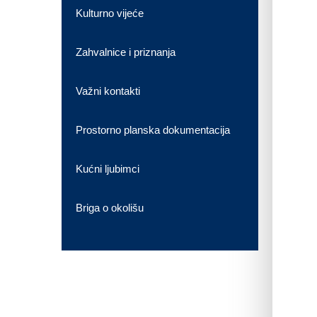
Kulturno vijeće
Zahvalnice i priznanja
Važni kontakti
Prostorno planska dokumentacija
Kućni ljubimci
Briga o okolišu