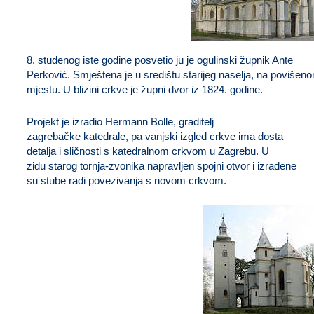
Župna crkva Sv. Ivana Krstitelja
8. studenog iste godine posvetio ju je ogulinski župnik Ante
Perković. Smještena je u središtu starijeg naselja, na povišen
mjestu. U blizini crkve je župni dvor iz 1824. godine.
Projekt je izradio Hermann Bolle, graditelj
zagrebačke katedrale, pa vanjski izgled crkve ima dosta
detalja i sličnosti s katedralnom crkvom u Zagrebu. U
zidu starog tornja-zvonika napravljen spojni otvor i izrađene
su stube radi povezivanja s novom crkvom.