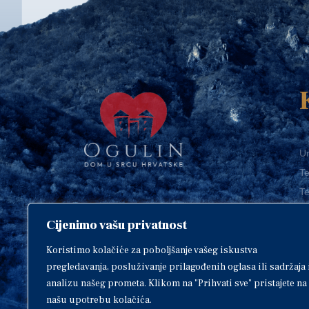
Ur
Te
Te
E-
Cijenimo vašu privatnost
O
Copyright © 2018. Grad Ogulin,
sva prava pridržana.
I
Koristimo kolačiće za poboljšanje vašeg iskustva
pregledavanja, posluživanje prilagođenih oglasa ili sadržaja 
analizu našeg prometa. Klikom na "Prihvati sve" pristajete na
našu upotrebu kolačića.
Design by
EA93