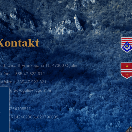
K
Kontakt
ed: Ulica B.Frankopana 11, 47300 Ogulin
lefon:
+ 385 47 522 612
lefaks:
+ 385 47 522 821
mail:
grad-ogulin@ogulin.hr
IB: 58264108511
BAN: HR1424020061829700009
i