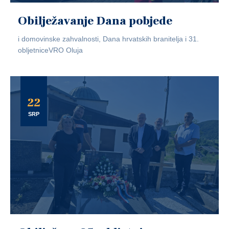
Obilježavanje Dana pobjede
i domovinske zahvalnosti, Dana hrvatskih branitelja i 31.
obljetniceVRO Oluja
22
SRP