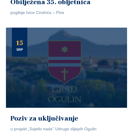
Obilježena 35. obljetnica
pogibije Ivice Cindrića – Pive
15
SRP
Poziv za uključivanje
u projekt „Svjetlo nade” Udruge slijepih Ogulin