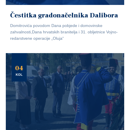
Čestitka gradonačelnika Dalibora
Domitrovića povodom Dana pobjede i domovinske
zahvalnosti,Dana hrvatskih branitelja i 31. obljetnice Vojno-
redarstvene operacije „Oluja“
04
KOL