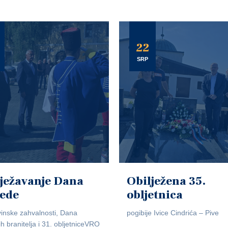
22
SRP
ježavanje Dana
Obilježena 35.
jede
obljetnica
inske zahvalnosti, Dana
pogibije Ivice Cindrića – Pive
ih branitelja i 31. obljetniceVRO