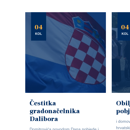
04
04
KOL
KOL
Čestitka
Obil
gradonačelnika
pob
Dalibora
i domov
hrvatsk
Domitrovića povodom Dana pobjede i