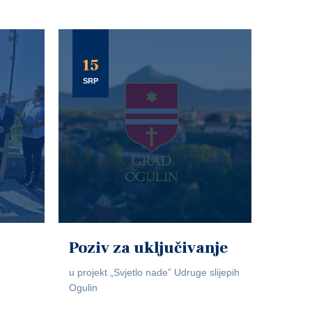
15
SRP
Poziv za uključivanje
u projekt „Svjetlo nade” Udruge slijepih
Ogulin