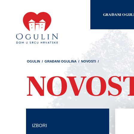
GRAĐANI OGUL
OGULIN
/
GRAĐANI OGULINA
/
NOVOSTI
/
NOVOS
IZBORI