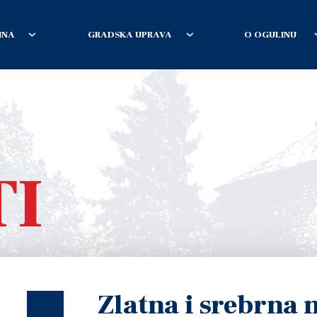
INA
GRADSKA UPRAVA
O OGULINU
TI
Zlatna i srebrna 