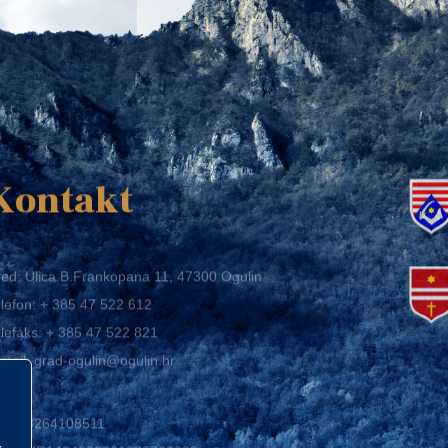
K
Kontakt
ed: Ulica B.Frankopana 11, 47300 Ogulin
lefon:
+ 385 47 522 612
lefaks:
+ 385 47 522 821
mail:
grad-ogulin@ogulin.hr
IB: 58264108511
BAN: HR1424020061829700009