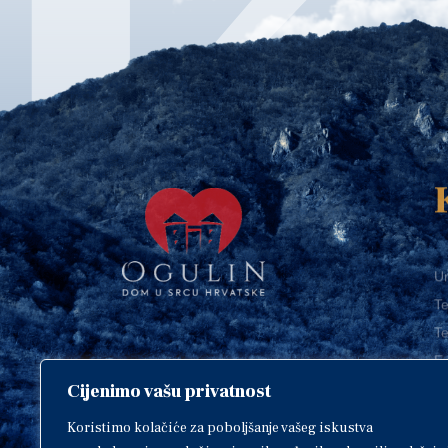
Ur
Te
Te
E-
Cijenimo vašu privatnost
O
Copyright © 2018. Grad Ogulin,
sva prava pridržana.
I
Koristimo kolačiće za poboljšanje vašeg iskustva