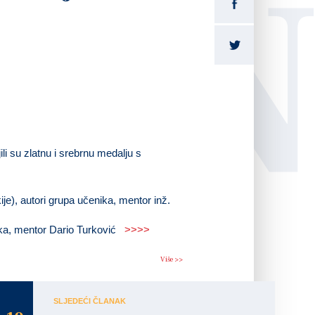
LI
li su zlatnu i srebrnu medalju s
ije), autori grupa učenika, mentor inž.
nika, mentor Dario Turković
>>>>
Više >>
SLJEDEĆI ČLANAK