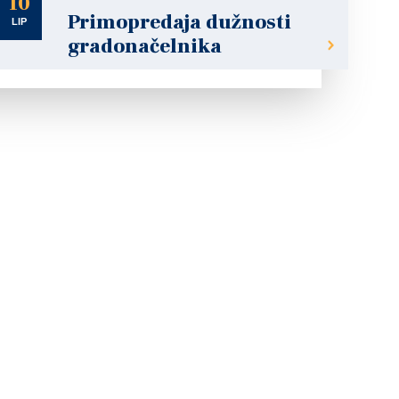
10
Primopredaja dužnosti
LIP
gradonačelnika