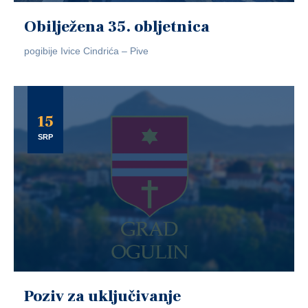
Obilježena 35. obljetnica
pogibije Ivice Cindrića – Pive
15
SRP
Poziv za uključivanje