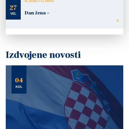
SLJEDEĆI ČLANAK
27
Dan žena –
VEL
Izdvojene novosti
04
KOL