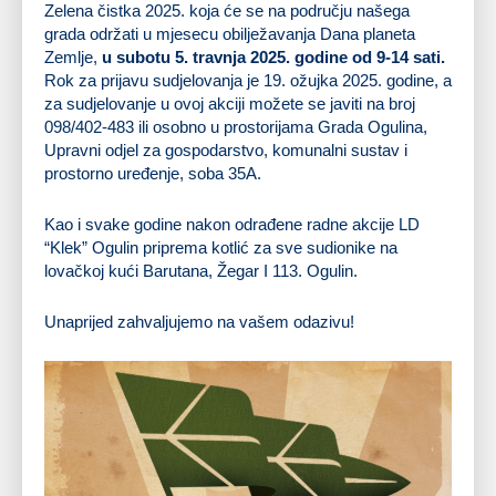
Zelena čistka 2025. koja će se na području našega
grada održati u mjesecu obilježavanja Dana planeta
Zemlje,
u subotu 5. travnja 2025. godine od 9-14 sati.
Rok za prijavu sudjelovanja je 19. ožujka 2025. godine, a
za sudjelovanje u ovoj akciji možete se javiti na broj
098/402-483 ili osobno u prostorijama Grada Ogulina,
Upravni odjel za gospodarstvo, komunalni sustav i
prostorno uređenje, soba 35A.
Kao i svake godine nakon odrađene radne akcije LD
“Klek” Ogulin priprema kotlić za sve sudionike na
lovačkoj kući Barutana, Žegar I 113. Ogulin.
Unaprijed zahvaljujemo na vašem odazivu!