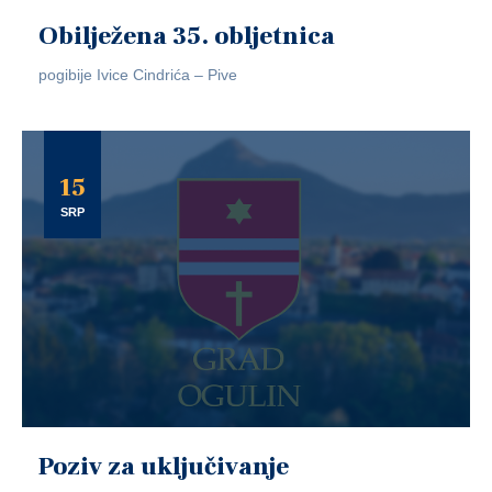
Obilježena 35. obljetnica
pogibije Ivice Cindrića – Pive
15
SRP
Poziv za uključivanje