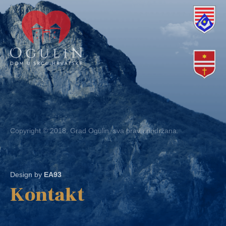
Copyright © 2018. Grad Ogulin, sva prava pridržana.
Design by
EA93
Kontakt
Ured: Ulica B.Frankopana 11, 47300 Ogulin