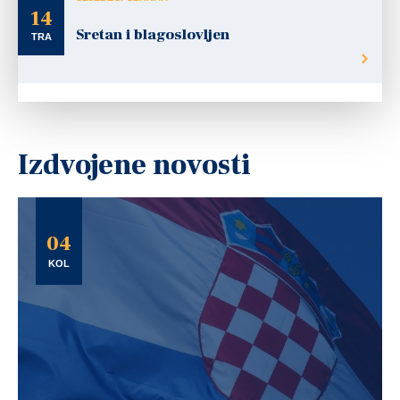
14
Sretan i blagoslovljen
TRA
Izdvojene novosti
04
KOL