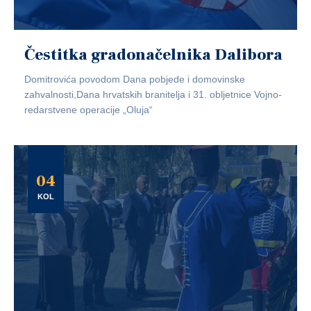
Čestitka gradonačelnika Dalibora
Domitrovića povodom Dana pobjede i domovinske
zahvalnosti,Dana hrvatskih branitelja i 31. obljetnice Vojno-
redarstvene operacije „Oluja“
04
KOL