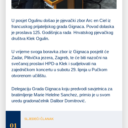
U posjet Ogulinu došao je pjevački zbor Arc en Ciel iz
francuskog prijateljskog grada Gignaca. Povod dolaska
je proslava 125. Godišnjica rada Hrvatskog pjevačkog
društva Klek Ogulin.
U vrijeme svoga boravka zbor iz Gignaca posjetit će
Zadar, Plitvička jezera, Zagreb, te će biti nazočni na
svečanoj proslavi HPD-a Klek i sudjelovati na
zajedničkom koncertu u subotu 29. lipnja u Pučkom
otvorenom učilištu.
Delegaciju Grada Gignaca koju predvodi savjetnica za
bratimljenje Marie Helelne Sanchez, primio je u svom
uredu gradonačelnik Dalibor Domitrović.
SLJEDEĆI ČLANAK
01