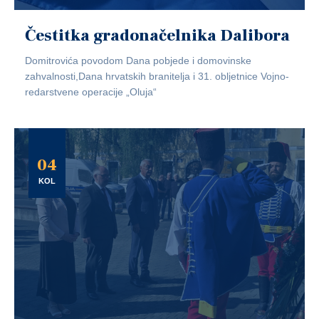
Čestitka gradonačelnika Dalibora
Domitrovića povodom Dana pobjede i domovinske
zahvalnosti,Dana hrvatskih branitelja i 31. obljetnice Vojno-
redarstvene operacije „Oluja“
04
KOL