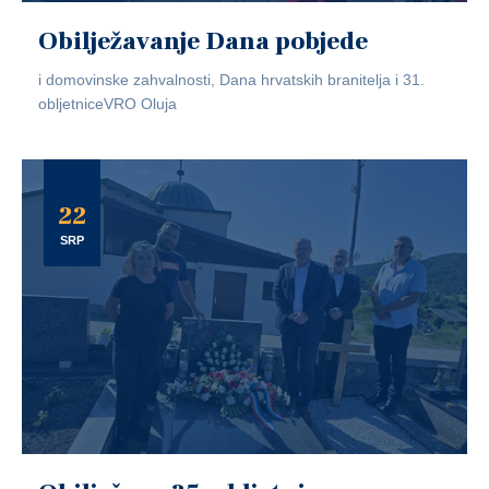
Obilježavanje Dana pobjede
i domovinske zahvalnosti, Dana hrvatskih branitelja i 31.
obljetniceVRO Oluja
22
SRP