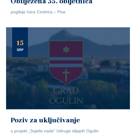
Obilježena 35. obljetnica
pogibije Ivice Cindrića – Pive
15
SRP
Poziv za uključivanje
u projekt „Svjetlo nade” Udruge slijepih Ogulin