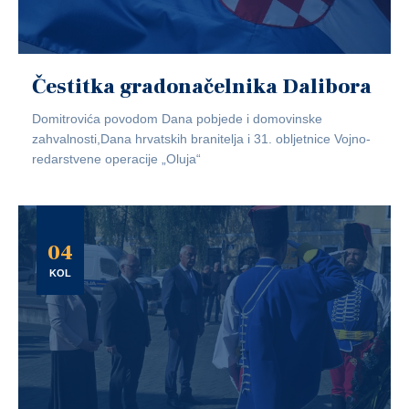
Čestitka gradonačelnika Dalibora
Domitrovića povodom Dana pobjede i domovinske
zahvalnosti,Dana hrvatskih branitelja i 31. obljetnice Vojno-
redarstvene operacije „Oluja“
04
KOL