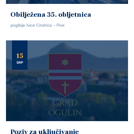
Obilježena 35. obljetnica
pogibije Ivice Cindrića – Pive
15
SRP
Poziv za uključivanje