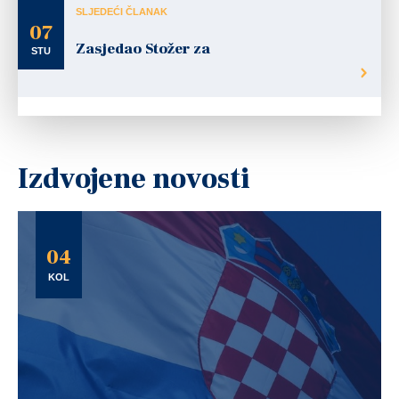
SLJEDEĆI ČLANAK
07
Zasjedao Stožer za
STU
Izdvojene novosti
04
KOL