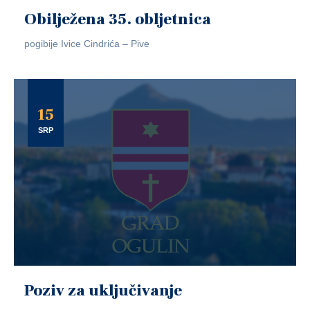
Obilježena 35. obljetnica
pogibije Ivice Cindrića – Pive
15
SRP
Poziv za uključivanje