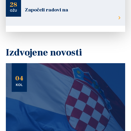
28
Započeli radovi na
OŽU
Izdvojene novosti
04
KOL