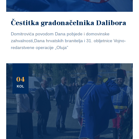
Čestitka gradonačelnika Dalibora
Domitrovića povodom Dana pobjede i domovinske
zahvalnosti,Dana hrvatskih branitelja i 31. obljetnice Vojno-
redarstvene operacije „Oluja“
04
KOL