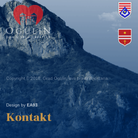
Copyright © 2018. Grad Ogulin, sva prava pridržana.
Design by
EA93
Kontakt
Ured: Ulica B.Frankopana 11, 47300 Ogulin