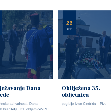
22
SRP
ježavanje Dana
Obilježena 35.
jede
obljetnica
inske zahvalnosti, Dana
pogibije Ivice Cindrića – Pive
ih branitelja i 31. obljetniceVRO