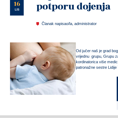
U
16
potporu dojenja
LIS
Članak napisao/la, administrator
Od jučer naš je grad boga
vrijednu grupu, Grupu z
kordinatorica više medic
patronažne sestre Lidije 