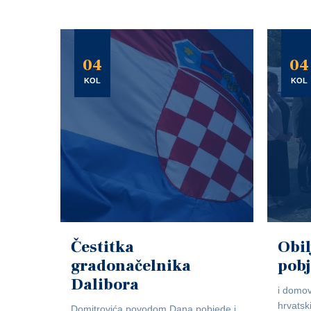
04
04
KOL
KOL
Čestitka
Obil
gradonačelnika
pob
Dalibora
i domov
hrvatsk
Domitrovića povodom Dana pobjede i