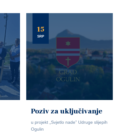
15
SRP
Poziv za uključivanje
u projekt „Svjetlo nade” Udruge slijepih
Ogulin