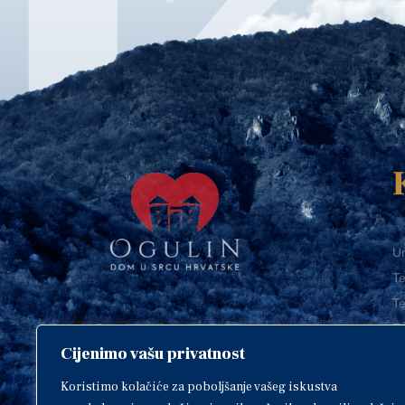
Ur
Te
Te
E-
Cijenimo vašu privatnost
O
Copyright © 2018. Grad Ogulin,
sva prava pridržana.
I
Koristimo kolačiće za poboljšanje vašeg iskustva