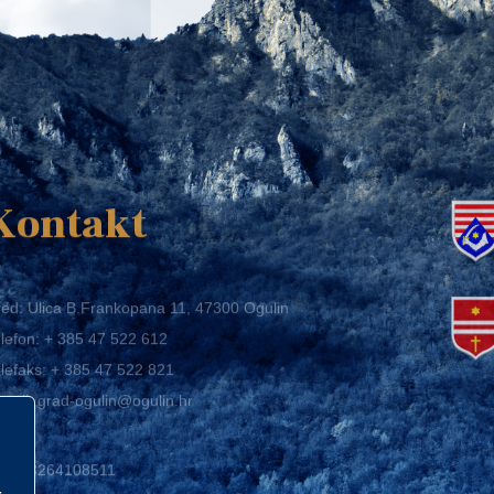
K
Kontakt
ed: Ulica B.Frankopana 11, 47300 Ogulin
lefon:
+ 385 47 522 612
lefaks:
+ 385 47 522 821
mail:
grad-ogulin@ogulin.hr
IB: 58264108511
BAN: HR1424020061829700009