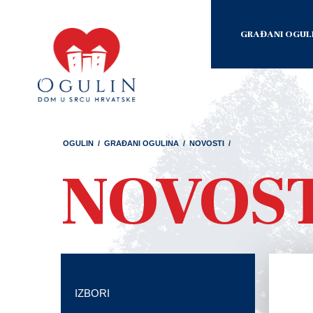
GRAĐANI OGUL
OGULIN
/
GRAĐANI OGULINA
/
NOVOSTI
/
NOVOS
IZBORI