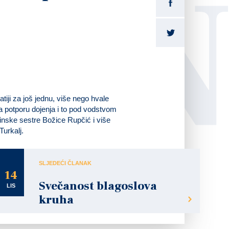
LI
tiji za još jednu, više nego hvale
a potporu dojenja i to pod vodstvom
inske sestre Božice Rupčić i više
Turkalj.
SLJEDEĆI ČLANAK
14
Svečanost blagoslova
LIS
kruha