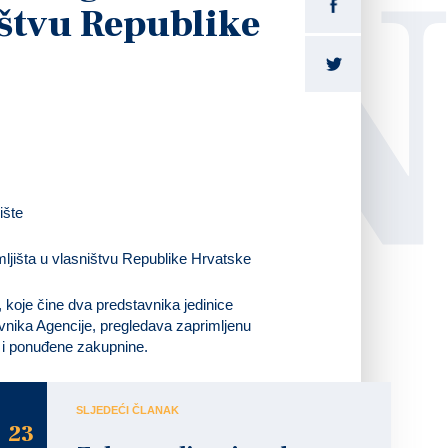
LI
ištvu Republike
ište
šta u vlasništvu Republike Hrvatske
 koje čine dva predstavnika jedinice
avnika Agencije, pregledava zaprimljenu
 i ponuđene zakupnine.
SLJEDEĆI ČLANAK
23