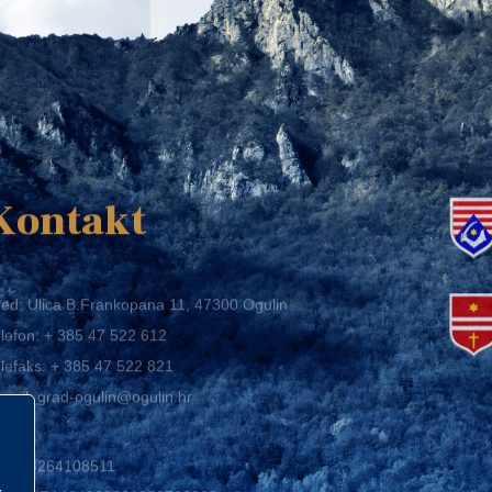
K
Kontakt
ed: Ulica B.Frankopana 11, 47300 Ogulin
lefon:
+ 385 47 522 612
lefaks:
+ 385 47 522 821
mail:
grad-ogulin@ogulin.hr
IB: 58264108511
BAN: HR1424020061829700009