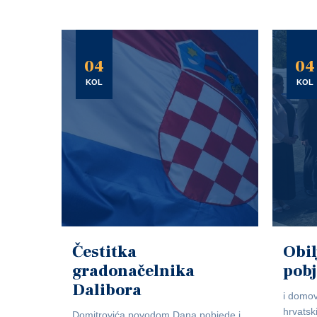
04
04
KOL
KOL
Čestitka
Obil
gradonačelnika
pob
Dalibora
i domov
hrvatsk
Domitrovića povodom Dana pobjede i