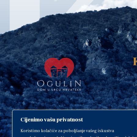
Ur
Te
Te
E-
Cijenimo vašu privatnost
O
Copyright © 2018. Grad Ogulin,
sva prava pridržana.
I
Koristimo kolačiće za poboljšanje vašeg iskustva