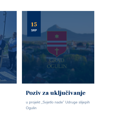
15
SRP
Poziv za uključivanje
u projekt „Svjetlo nade” Udruge slijepih
Ogulin