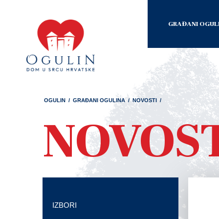
GRAĐANI OGUL
OGULIN
/
GRAĐANI OGULINA
/
NOVOSTI
/
NOVOS
IZBORI