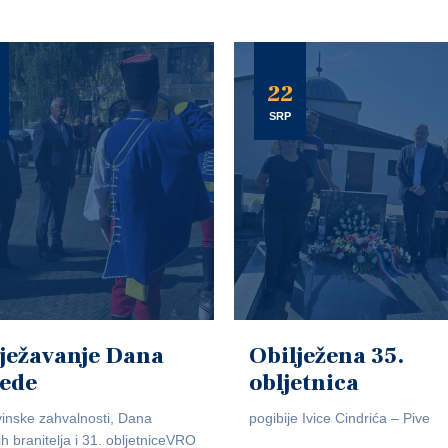
22
SRP
ježavanje Dana
Obilježena 35.
jede
obljetnica
inske zahvalnosti, Dana
pogibije Ivice Cindrića – Pive
ih branitelja i 31. obljetniceVRO