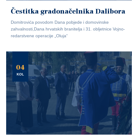
Čestitka gradonačelnika Dalibora
Domitrovića povodom Dana pobjede i domovinske
zahvalnosti,Dana hrvatskih branitelja i 31. obljetnice Vojno-
redarstvene operacije „Oluja“
04
KOL