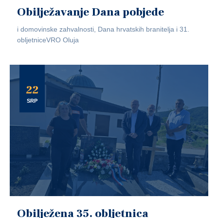
Obilježavanje Dana pobjede
i domovinske zahvalnosti, Dana hrvatskih branitelja i 31.
obljetniceVRO Oluja
22
SRP
Obilježena 35. obljetnica