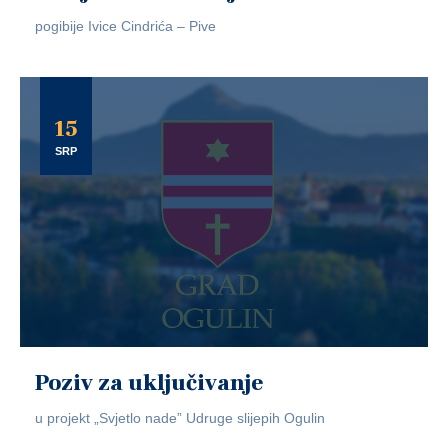
pogibije Ivice Cindrića – Pive
15
SRP
Poziv za uključivanje
u projekt „Svjetlo nade” Udruge slijepih Ogulin