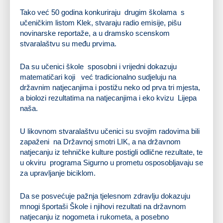
Tako već 50 godina konkuriraju drugim školama s
učeničkim listom Klek, stvaraju radio emisije, pišu
novinarske reportaže, a u dramsko scenskom
stvaralaštvu su među prvima.
Da su učenici škole sposobni i vrijedni dokazuju
matematičari koji već tradicionalno sudjeluju na
državnim natjecanjima i postižu neko od prva tri mjesta,
a biolozi rezultatima na natjecanjima i eko kvizu Lijepa
naša.
U likovnom stvaralaštvu učenici su svojim radovima bili
zapaženi na Državnoj smotri LIK, a na državnom
natjecanju iz tehničke kulture postigli odlične rezultate, te
u okviru programa Sigurno u prometu osposobljavaju se
za upravljanje biciklom.
Da se posvećuje pažnja tjelesnom zdravlju dokazuju
mnogi športaši Škole i njihovi rezultati na državnom
natjecanju iz nogometa i rukometa, a posebno