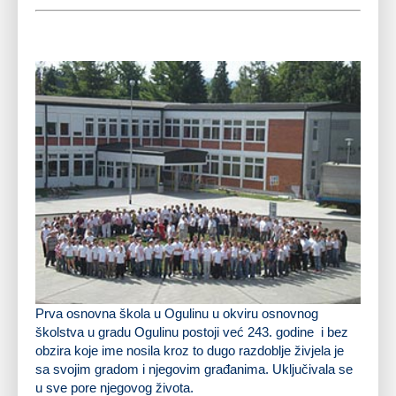
Grad Ogulin dodjeljuje priznanje za stvaralački rad
Prvoj osnovnoj školi Ogulin
za
dugogodišnji rad i postignuća u odgoju i obrazovanju.
Prva osnovna škola u Ogulinu u okviru osnovnog
školstva u gradu Ogulinu postoji već 243. godine i bez
obzira koje ime nosila kroz to dugo razdoblje živjela je
sa svojim gradom i njegovim građanima. Uključivala se
u sve pore njegovog života.