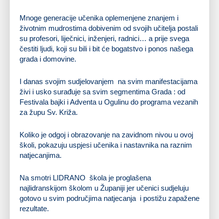
Mnoge generacije učenika oplemenjene znanjem i
životnim mudrostima dobivenim od svojih učitelja postali
su profesori, liječnici, inženjeri, radnici… a prije svega
čestiti ljudi, koji su bili i bit će bogatstvo i ponos našega
grada i domovine.
I danas svojim sudjelovanjem na svim manifestacijama
živi i usko surađuje sa svim segmentima Grada : od
Festivala bajki i Adventa u Ogulinu do programa vezanih
za župu Sv. Križa.
Koliko je odgoj i obrazovanje na zavidnom nivou u ovoj
školi, pokazuju uspjesi učenika i nastavnika na raznim
natjecanjima.
Na smotri LIDRANO škola je proglašena
najlidranskijom školom u Županiji jer učenici sudjeluju
gotovo u svim područjima natjecanja i postižu zapažene
rezultate.