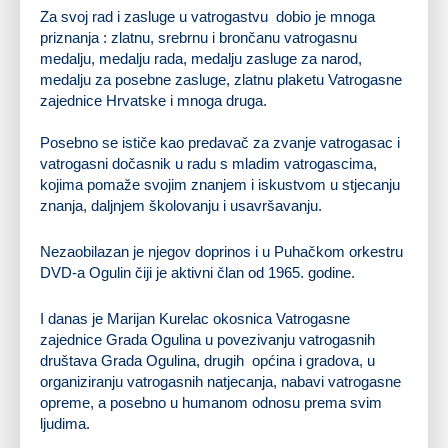
Za svoj rad i zasluge u vatrogastvu dobio je mnoga
priznanja : zlatnu, srebrnu i brončanu vatrogasnu
medalju, medalju rada, medalju zasluge za narod,
medalju za posebne zasluge, zlatnu plaketu Vatrogasne
zajednice Hrvatske i mnoga druga.
Posebno se ističe kao predavač za zvanje vatrogasac i
vatrogasni dočasnik u radu s mladim vatrogascima,
kojima pomaže svojim znanjem i iskustvom u stjecanju
znanja, daljnjem školovanju i usavršavanju.
Nezaobilazan je njegov doprinos i u Puhačkom orkestru
DVD-a Ogulin čiji je aktivni član od 1965. godine.
I danas je Marijan Kurelac okosnica Vatrogasne
zajednice Grada Ogulina u povezivanju vatrogasnih
društava Grada Ogulina, drugih općina i gradova, u
organiziranju vatrogasnih natjecanja, nabavi vatrogasne
opreme, a posebno u humanom odnosu prema svim
ljudima.