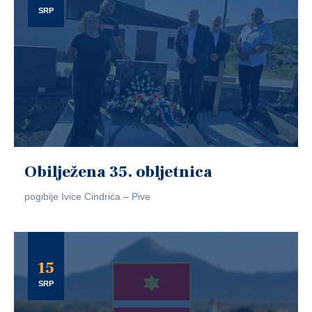
SRP
Obilježena 35. obljetnica
pogibije Ivice Cindrića – Pive
15
SRP