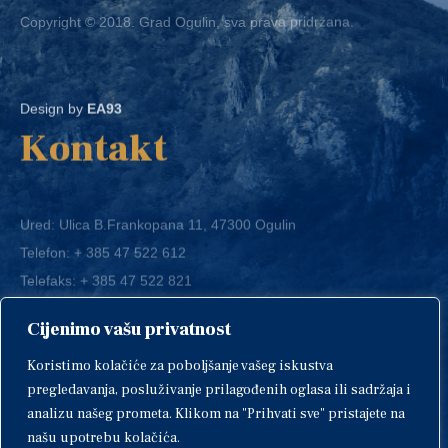
Design by
EA93
Kontakt
Ured: Ulica B.Frankopana 11, 47300 Ogulin
Telefon:
+ 385 47 522 612
Telefaks:
+ 385 47 522 821
E-mail:
grad-ogulin@ogulin.hr
Cijenimo vašu privatnost
OIB: 58264108511
Koristimo kolačiće za poboljšanje vašeg iskustva
IBAN: HR1424020061829700009
pregledavanja, posluživanje prilagođenih oglasa ili sadržaja i
analizu našeg prometa. Klikom na "Prihvati sve" pristajete na
našu upotrebu kolačića.