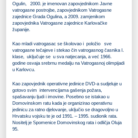
Ogulin, 2000. je imenovan zapovjednikom Javne
vatrogasne postrojbe, zapovjednikom Vatrogasne
zajednice Grada Ogulina, a 2009. zamjenikom
zapovjednika Vatrogasne zajednice Karlovačke
županije.
Kao mladi vatrogasac se školovao i položio sve
vatrogasne tečajeve i stekao čin vatrogasnog časnika I.
klase, uključuje se u sva natjecanja, a već 1966.
godine osvaja srebrnu medalju na Vatrogasnoj olimpijadi
u Karlovcu.
Kao zapovjednik operativne jedinice DVD-a sudjeluje u
gotovo svim intervencijama gašenja požara,
spašavanju ljudi i imovine. Posebno se istakao u
Domovinskom ratu kada je organizirao operativnu
jedinicu za ratno djelovanje, uključio se dragovoljno u
Hrvatsku vojsku te je od 1991. – 1995. sudionik rata.
Nositelj je Spomenice Domovinskog rata i odličja Oluja
95.