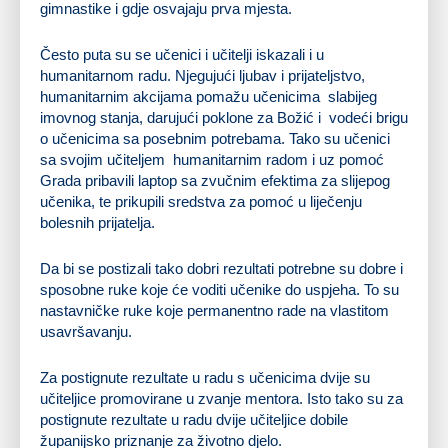
gimnastike i gdje osvajaju prva mjesta.
Često puta su se učenici i učitelji iskazali i u
humanitarnom radu. Njegujući ljubav i prijateljstvo,
humanitarnim akcijama pomažu učenicima slabijeg
imovnog stanja, darujući poklone za Božić i vodeći brigu
o učenicima sa posebnim potrebama. Tako su učenici
sa svojim učiteljem humanitarnim radom i uz pomoć
Grada pribavili laptop sa zvučnim efektima za slijepog
učenika, te prikupili sredstva za pomoć u liječenju
bolesnih prijatelja.
Da bi se postizali tako dobri rezultati potrebne su dobre i
sposobne ruke koje će voditi učenike do uspjeha. To su
nastavničke ruke koje permanentno rade na vlastitom
usavršavanju.
Za postignute rezultate u radu s učenicima dvije su
učiteljice promovirane u zvanje mentora. Isto tako su za
postignute rezultate u radu dvije učiteljice dobile
županijsko priznanje za životno djelo.