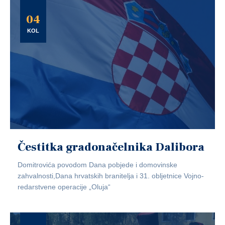
04
KOL
Čestitka gradonačelnika Dalibora
Domitrovića povodom Dana pobjede i domovinske
zahvalnosti,Dana hrvatskih branitelja i 31. obljetnice Vojno-
redarstvene operacije „Oluja“