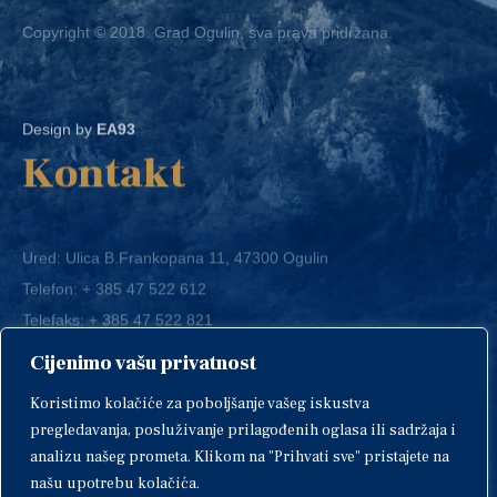
Design by
EA93
Kontakt
Ured: Ulica B.Frankopana 11, 47300 Ogulin
Telefon:
+ 385 47 522 612
Telefaks:
+ 385 47 522 821
E-mail:
grad-ogulin@ogulin.hr
Cijenimo vašu privatnost
OIB: 58264108511
Koristimo kolačiće za poboljšanje vašeg iskustva
IBAN: HR1424020061829700009
pregledavanja, posluživanje prilagođenih oglasa ili sadržaja i
analizu našeg prometa. Klikom na "Prihvati sve" pristajete na
našu upotrebu kolačića.