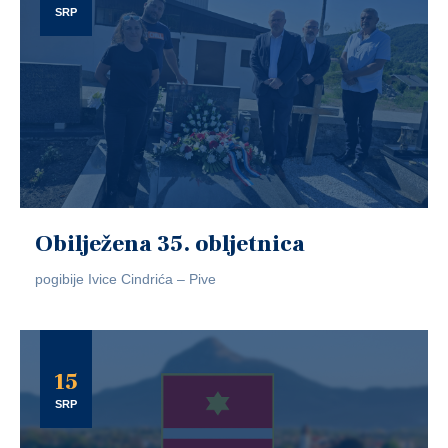
SRP
Obilježena 35. obljetnica
pogibije Ivice Cindrića – Pive
15
SRP