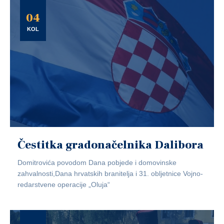
04
KOL
Čestitka gradonačelnika Dalibora
Domitrovića povodom Dana pobjede i domovinske
zahvalnosti,Dana hrvatskih branitelja i 31. obljetnice Vojno-
redarstvene operacije „Oluja“