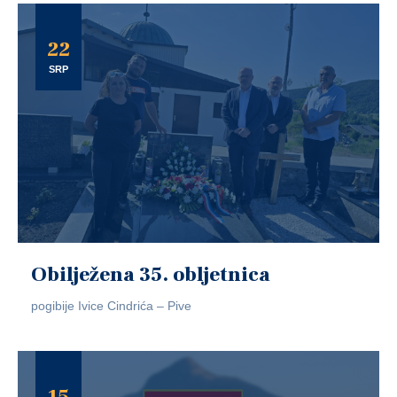
22
SRP
Obilježena 35. obljetnica
pogibije Ivice Cindrića – Pive