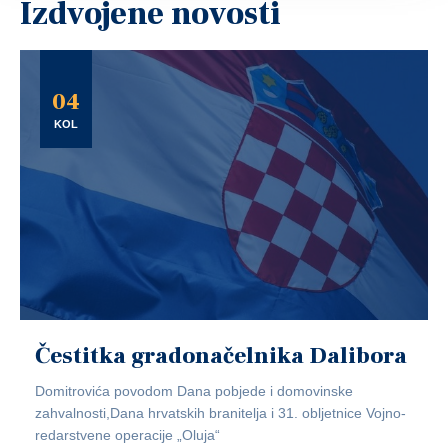
Izdvojene novosti
04
KOL
Čestitka gradonačelnika Dalibora
Domitrovića povodom Dana pobjede i domovinske
zahvalnosti,Dana hrvatskih branitelja i 31. obljetnice Vojno-
redarstvene operacije „Oluja“