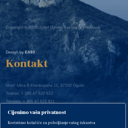
Copyright © 2018. Grad Ogulin, sva prava pridržana.
Design by
EA93
Kontakt
Ured: Ulica B.Frankopana 11, 47300 Ogulin
Telefon:
+ 385 47 522 612
Telefaks:
+ 385 47 522 821
E-mail:
grad-ogulin@ogulin.hr
Cijenimo vašu privatnost
OIB: 58264108511
Koristimo kolačiće za poboljšanje vašeg iskustva
IBAN: HR1424020061829700009