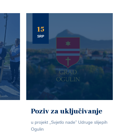
15
SRP
Poziv za uključivanje
u projekt „Svjetlo nade” Udruge slijepih
Ogulin