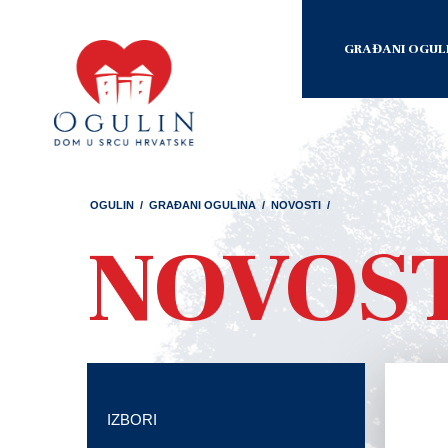
GRAĐANI OGUL
OGULIN
/
GRAĐANI OGULINA
/
NOVOSTI
/
NOVOS
IZBORI