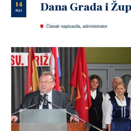
U
14
Dana Grada i Žu
RUJ
Članak napisao/la, administrator