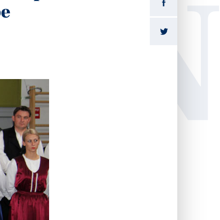
LI
pe