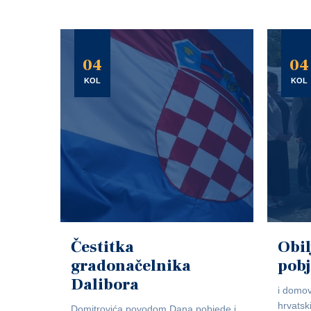
04
04
KOL
KOL
Čestitka
Obil
gradonačelnika
pob
Dalibora
i domov
hrvatsk
Domitrovića povodom Dana pobjede i