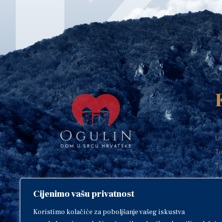
Ur
Te
Te
E-
Cijenimo vašu privatnost
O
Copyright © 2018. Grad Ogulin,
sva prava pridržana.
I
Koristimo kolačiće za poboljšanje vašeg iskustva