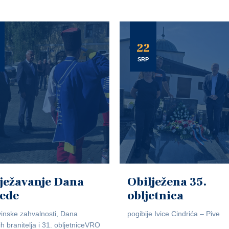
22
SRP
ježavanje Dana
Obilježena 35.
jede
obljetnica
inske zahvalnosti, Dana
pogibije Ivice Cindrića – Pive
ih branitelja i 31. obljetniceVRO