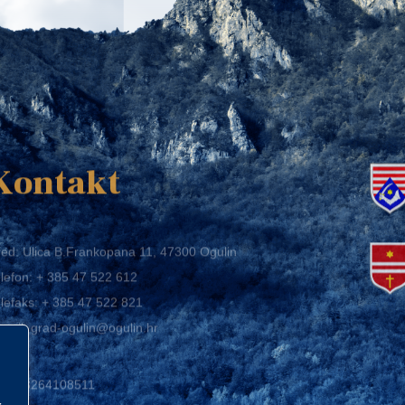
K
Kontakt
ed: Ulica B.Frankopana 11, 47300 Ogulin
lefon:
+ 385 47 522 612
lefaks:
+ 385 47 522 821
mail:
grad-ogulin@ogulin.hr
IB: 58264108511
BAN: HR1424020061829700009