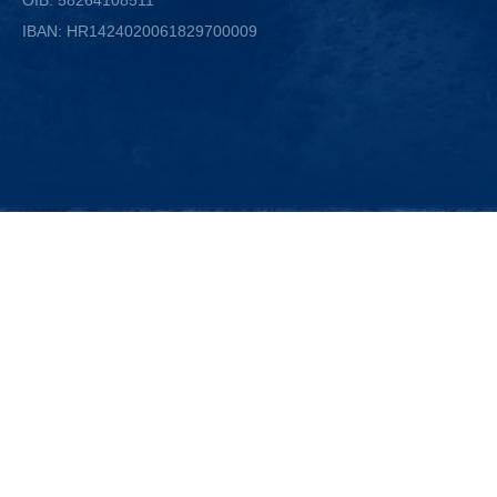
IBAN: HR1424020061829700009