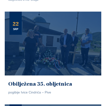
22
SRP
Obilježena 35. obljetnica
pogibije Ivice Cindrića – Pive