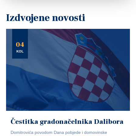
Izdvojene novosti
04
KOL
Čestitka gradonačelnika Dalibora
Domitrovića povodom Dana pobjede i domovinske