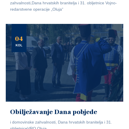
zahvalnosti,Dana hrvatskih branitelja i 31. obljetnice Vojno-
redarstvene operacije „Oluja“
04
KOL
Obilježavanje Dana pobjede
i domovinske zahvalnosti, Dana hrvatskih branitelja i 31.
obljetniceVRO Oluja