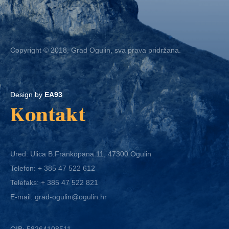
Copyright © 2018. Grad Ogulin, sva prava pridržana.
Design by
EA93
Kontakt
Ured: Ulica B.Frankopana 11, 47300 Ogulin
Telefon:
+ 385 47 522 612
Telefaks:
+ 385 47 522 821
E-mail:
grad-ogulin@ogulin.hr
OIB: 58264108511