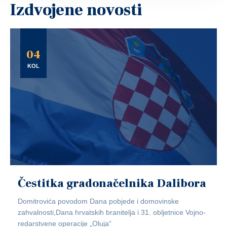
Izdvojene novosti
04
KOL
Čestitka gradonačelnika Dalibora
Domitrovića povodom Dana pobjede i domovinske
zahvalnosti,Dana hrvatskih branitelja i 31. obljetnice Vojno-
redarstvene operacije „Oluja“