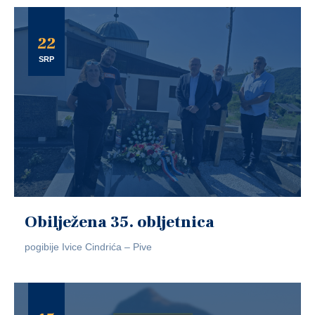
22
SRP
Obilježena 35. obljetnica
pogibije Ivice Cindrića – Pive