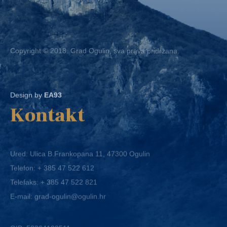
Copyright © 2018. Grad Ogulin, sva prava pridržana.
Design by
EA93
Kontakt
Ured: Ulica B.Frankopana 11, 47300 Ogulin
Telefon:
+ 385 47 522 612
Telefaks:
+ 385 47 522 821
E-mail:
grad-ogulin@ogulin.hr
OIB: 58264108511
IBAN: HR1424020061829700009