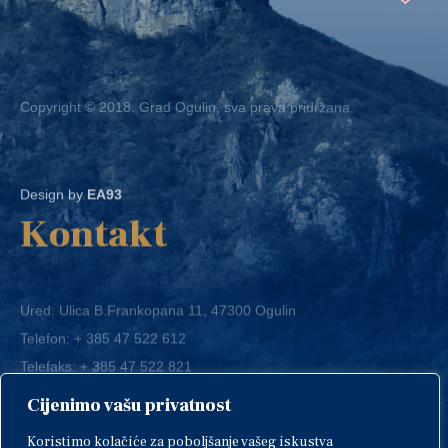
Copyright © 2018. Grad Ogulin, sva prava pridržana.
Design by
EA93
Kontakt
Ured: Ulica B.Frankopana 11, 47300 Ogulin
Telefon:
+ 385 47 522 612
Telefaks:
+ 385 47 522 821
E-mail:
grad-ogulin@ogulin.hr
Cijenimo vašu privatnost
OIB: 58264108511
Koristimo kolačiće za poboljšanje vašeg iskustva