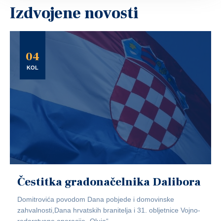
Izdvojene novosti
04
KOL
Čestitka gradonačelnika Dalibora
Domitrovića povodom Dana pobjede i domovinske
zahvalnosti,Dana hrvatskih branitelja i 31. obljetnice Vojno-