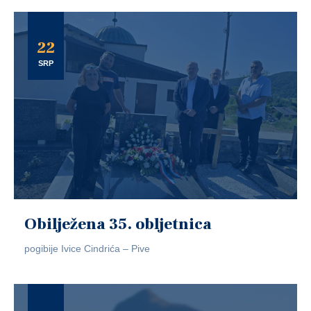
22
SRP
Obilježena 35. obljetnica
pogibije Ivice Cindrića – Pive