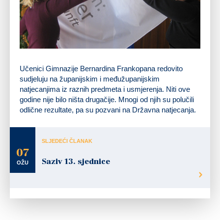
Učenici Gimnazije Bernardina Frankopana redovito
sudjeluju na županijskim i međužupanijskim
natjecanjima iz raznih predmeta i usmjerenja. Niti ove
godine nije bilo ništa drugačije. Mnogi od njih su polučili
odlične rezultate, pa su pozvani na Državna natjecanja.
SLJEDEĆI ČLANAK
07
Saziv 13. sjednice
OŽU