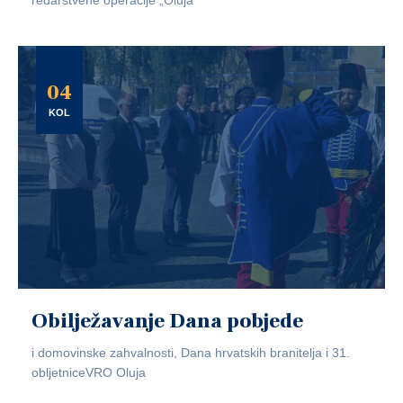
redarstvene operacije „Oluja“
04
KOL
Obilježavanje Dana pobjede
i domovinske zahvalnosti, Dana hrvatskih branitelja i 31.
obljetniceVRO Oluja