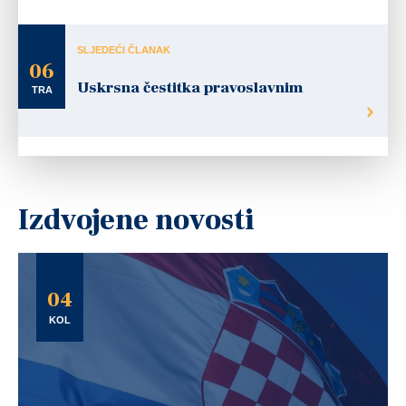
SLJEDEĆI ČLANAK
06
Uskrsna čestitka pravoslavnim
TRA
Izdvojene novosti
04
KOL