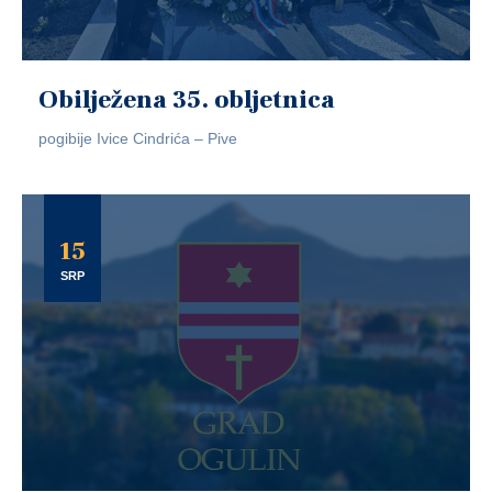
Obilježena 35. obljetnica
pogibije Ivice Cindrića – Pive
15
SRP