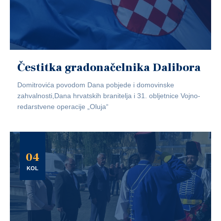
Čestitka gradonačelnika Dalibora
Domitrovića povodom Dana pobjede i domovinske
zahvalnosti,Dana hrvatskih branitelja i 31. obljetnice Vojno-
redarstvene operacije „Oluja“
04
KOL