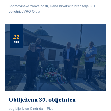
i domovinske zahvalnosti, Dana hrvatskih branitelja i 31.
obljetniceVRO Oluja
22
SRP
Obilježena 35. obljetnica
pogibije Ivice Cindrića – Pive