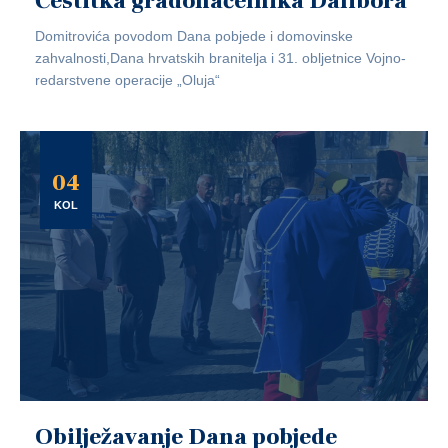
Čestitka gradonačelnika Dalibora
Domitrovića povodom Dana pobjede i domovinske
zahvalnosti,Dana hrvatskih branitelja i 31. obljetnice Vojno-
redarstvene operacije „Oluja“
04
KOL
Obilježavanje Dana pobjede