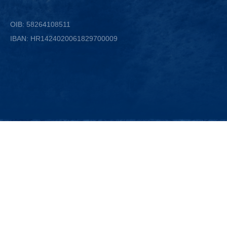
OIB: 58264108511
IBAN: HR1424020061829700009