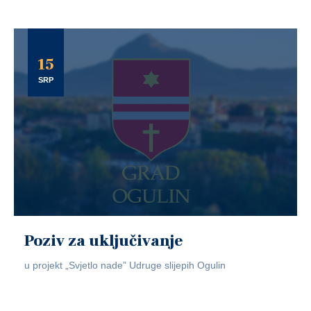
15
SRP
Poziv za uključivanje
u projekt „Svjetlo nade” Udruge slijepih Ogulin