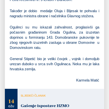
Također je dobio medalje Oluja i Bljesak te pohvalu i
nagradu ministra obrane i načelnika Glavnog stožera.
Ogulinci su mu iskazali zahvalnost, proglasivši ga
počasnim građaninom Grada Ogulina, za izuzetan
doprinos u formiranju 143. Domobranske pukovnije te
zbog njegovih izuzetnih zasluga u obrane Domovine u
Domovinskom ratu.
General Stipetić bio je veliki čovjek , vojnik i domoljub
urezan duboko u srca svih Ogulinaca. Neka mu je laka
hrvatska zemlja.
Karmela Matić
SLJEDEĆI ČLANAK
14
Gašenje ispostave HZMO
OŽU