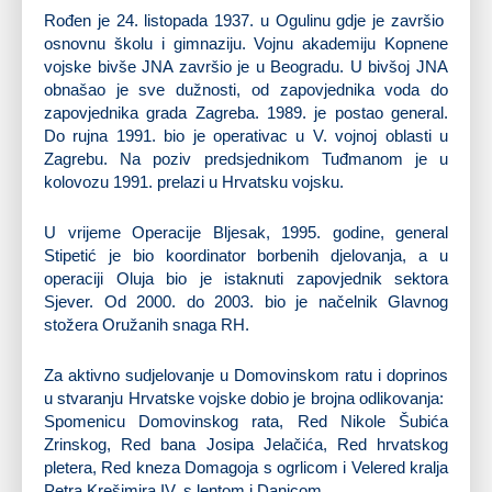
Rođen je 24. listopada 1937. u Ogulinu gdje je završio
osnovnu školu i gimnaziju. Vojnu akademiju Kopnene
vojske bivše JNA završio je u Beogradu. U bivšoj JNA
obnašao je sve dužnosti, od zapovjednika voda do
zapovjednika grada Zagreba. 1989. je postao general.
Do rujna 1991. bio je operativac u V. vojnoj oblasti u
Zagrebu. Na poziv predsjednikom Tuđmanom je u
kolovozu 1991. prelazi u Hrvatsku vojsku.
U vrijeme Operacije Bljesak, 1995. godine, general
Stipetić je bio koordinator borbenih djelovanja, a u
operaciji Oluja bio je istaknuti zapovjednik sektora
Sjever. Od 2000. do 2003. bio je načelnik Glavnog
stožera Oružanih snaga RH.
Za aktivno sudjelovanje u Domovinskom ratu i doprinos
u stvaranju Hrvatske vojske dobio je brojna odlikovanja:
Spomenicu Domovinskog rata, Red Nikole Šubića
Zrinskog, Red bana Josipa Jelačića, Red hrvatskog
pletera, Red kneza Domagoja s ogrlicom i Velered kralja
Petra Krešimira IV. s lentom i Danicom.