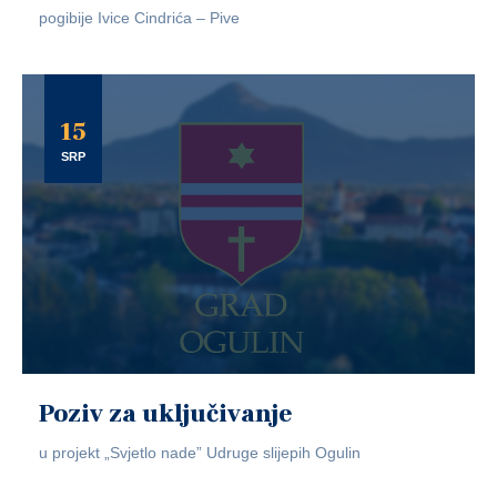
pogibije Ivice Cindrića – Pive
15
SRP
Poziv za uključivanje
u projekt „Svjetlo nade” Udruge slijepih Ogulin