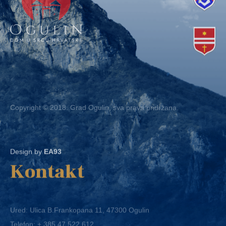
Copyright © 2018. Grad Ogulin, sva prava pridržana.
Design by
EA93
Kontakt
Ured: Ulica B.Frankopana 11, 47300 Ogulin
Telefon:
+ 385 47 522 612
Telefaks:
+ 385 47 522 821