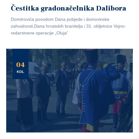
Čestitka gradonačelnika Dalibora
Domitrovića povodom Dana pobjede i domovinske
zahvalnosti,Dana hrvatskih branitelja i 31. obljetnice Vojno-
redarstvene operacije „Oluja“
04
KOL