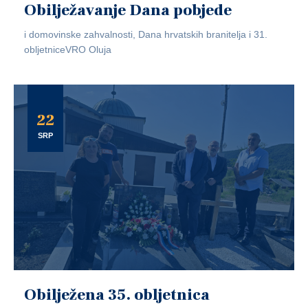
Obilježavanje Dana pobjede
i domovinske zahvalnosti, Dana hrvatskih branitelja i 31.
obljetniceVRO Oluja
22
SRP
Obilježena 35. obljetnica