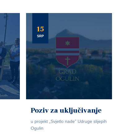
15
SRP
Poziv za uključivanje
u projekt „Svjetlo nade” Udruge slijepih
Ogulin