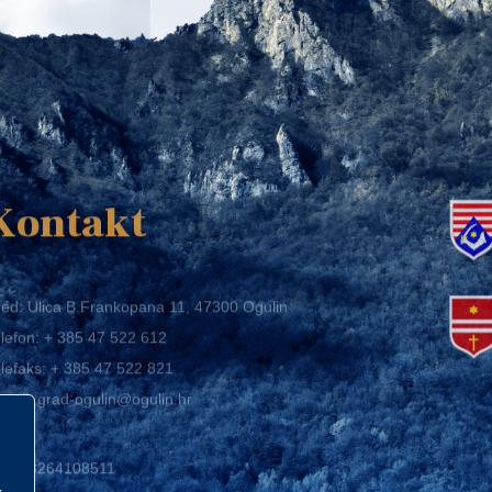
K
Kontakt
ed: Ulica B.Frankopana 11, 47300 Ogulin
lefon:
+ 385 47 522 612
lefaks:
+ 385 47 522 821
mail:
grad-ogulin@ogulin.hr
IB: 58264108511
BAN: HR1424020061829700009