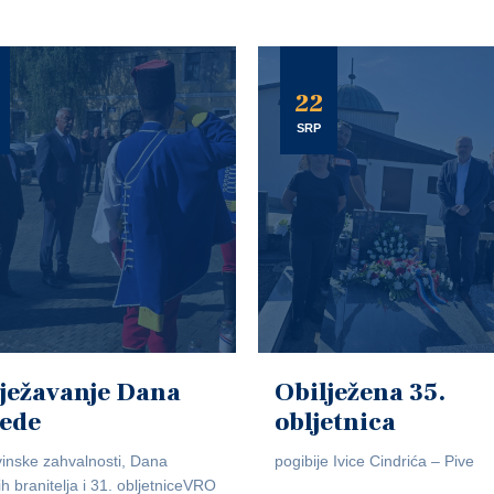
22
SRP
ježavanje Dana
Obilježena 35.
jede
obljetnica
inske zahvalnosti, Dana
pogibije Ivice Cindrića – Pive
ih branitelja i 31. obljetniceVRO