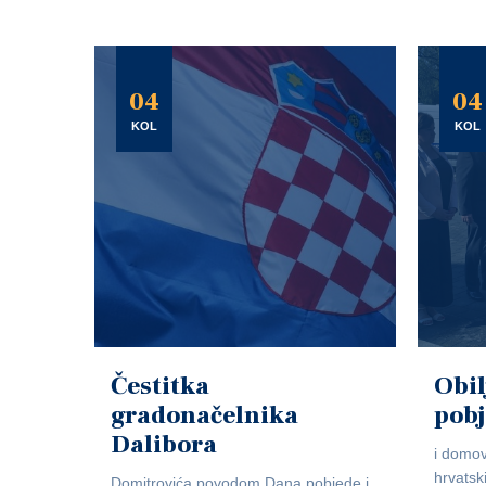
04
04
KOL
KOL
Čestitka
Obil
gradonačelnika
pob
Dalibora
i domov
hrvatsk
Domitrovića povodom Dana pobjede i