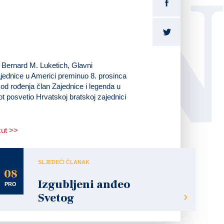
LI
e Bernard M. Luketich, Glavni
jednice u Americi preminuo 8. prosinca
 od rođenja član Zajednice i legenda u
vot posvetio Hrvatskoj bratskoj zajednici
ćut >>
SLJEDEĆI ČLANAK
08
Izgubljeni anđeo
PRO
Svetog