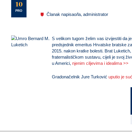
U
10
PRO
Članak napisao/la, administrator
S velikom tugom želim vas izvijestiti da j
predsjednik emeritus Hrvatske bratske za
2015. nakon kratke bolesti. Brat Luketich,
fraternalističkom sustavu, cijeli je svoj ži
u Americi,
njenim ciljevima i idealima >>
Gradonačelnik Jure Turković
uputio je su