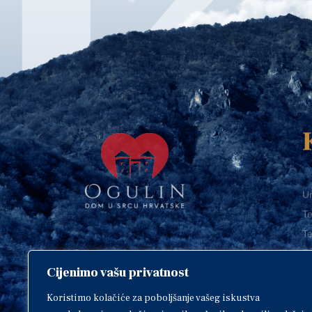
Ur
Te
Te
E-
Cijenimo vašu privatnost
O
Copyright © 2018. Grad Ogulin,
sva prava pridržana.
I
Koristimo kolačiće za poboljšanje vašeg iskustva