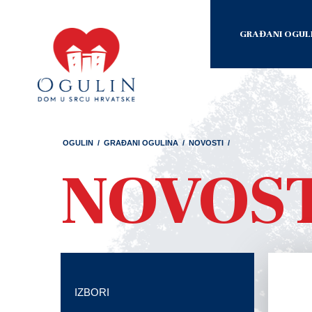
GRAĐANI OGUL
OGULIN
/
GRAĐANI OGULINA
/
NOVOSTI
/
NOVOS
IZBORI