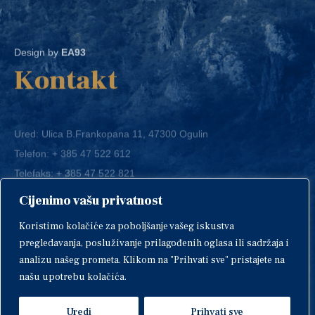
Design by
EA93
Kontakt
Ured: Ulica B.Frankopana 11, 47300 Ogulin
Telefon:
+ 385 47 522 612
Telefaks:
+ 385 47 522 821
E-mail:
grad-ogulin@ogulin.hr
Cijenimo vašu privatnost
OIB: 58264108511
Koristimo kolačiće za poboljšanje vašeg iskustva
IBAN: HR1424020061829700009
pregledavanja, posluživanje prilagođenih oglasa ili sadržaja i
analizu našeg prometa. Klikom na "Prihvati sve" pristajete na
našu upotrebu kolačića.
Uredi
Prihvati sve