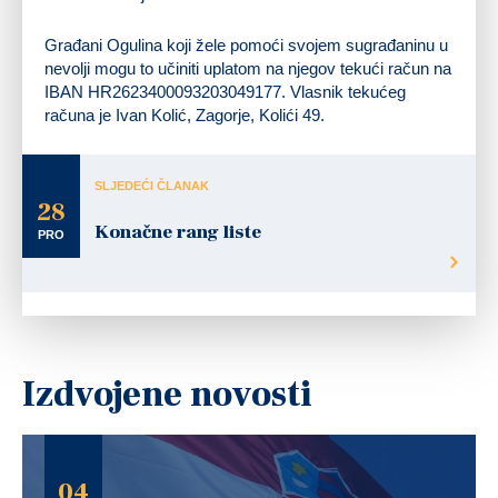
Građani Ogulina koji žele pomoći svojem sugrađaninu u
nevolji mogu to učiniti uplatom na njegov tekući račun na
IBAN HR2623400093203049177. Vlasnik tekućeg
računa je Ivan Kolić, Zagorje, Kolići 49.
SLJEDEĆI ČLANAK
28
Konačne rang liste
PRO
Izdvojene novosti
04