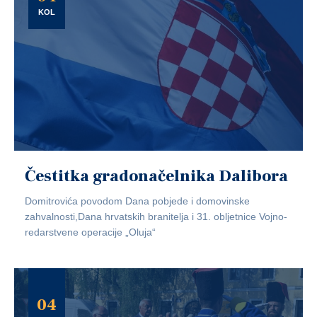
KOL
Čestitka gradonačelnika Dalibora
Domitrovića povodom Dana pobjede i domovinske
zahvalnosti,Dana hrvatskih branitelja i 31. obljetnice Vojno-
redarstvene operacije „Oluja“
04