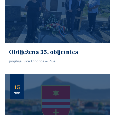
Obilježena 35. obljetnica
pogibije Ivice Cindrića – Pive
15
SRP