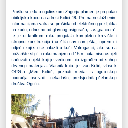
Prošlu srijedu u ogulinskom Zagorju plamen je progutao
obiteljsku kuću na adresi Kolići 49. Prema neslužbenim
informacijama vatra se proširila od električnog priključka
na kuću, odnosno od glavnog osigurača, tzv. „pancera“,
te je u kratkom roku progutala kompletno krovište i
stropnu konstrukciju i uništila sav namještaj, opremu i
odjeću koji su se nalazili u kući. Vatrogasci, iako su na
požarište stigli u roku manjem od 15 minuta, nisu uspjeli
sačuvati objekt koji je većinom bio izgrađen od suhog
drvenog materijala. Vlasnik kuće je Ivan Kolić, vlasnik
OPG-a „Med Kolić“, poznati medar s ogulinskog
područja, osnivač i nekadašnji predsjednik pčelarskog
društva Ogulin.