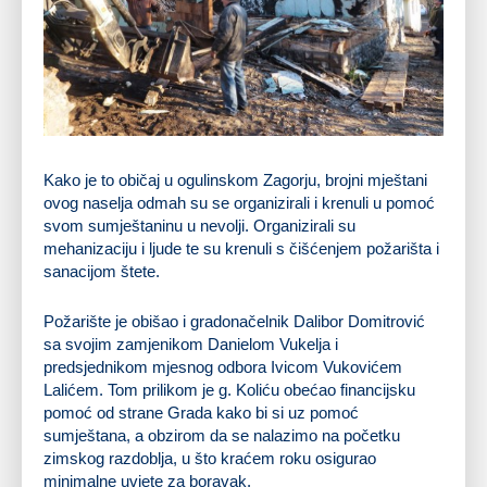
Kako je to običaj u ogulinskom Zagorju, brojni mještani
ovog naselja odmah su se organizirali i krenuli u pomoć
svom sumještaninu u nevolji. Organizirali su
mehanizaciju i ljude te su krenuli s čišćenjem požarišta i
sanacijom štete.
Požarište je obišao i gradonačelnik Dalibor Domitrović
sa svojim zamjenikom Danielom Vukelja i
predsjednikom mjesnog odbora Ivicom Vukovićem
Lalićem. Tom prilikom je g. Koliću obećao financijsku
pomoć od strane Grada kako bi si uz pomoć
sumještana, a obzirom da se nalazimo na početku
zimskog razdoblja, u što kraćem roku osigurao
minimalne uvjete za boravak.