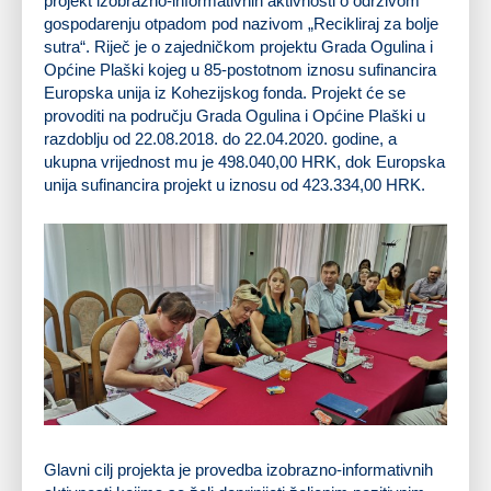
projekt izobrazno-informativnih aktivnosti o održivom
gospodarenju otpadom pod nazivom „Recikliraj za bolje
sutra“. Riječ je o zajedničkom projektu Grada Ogulina i
Općine Plaški kojeg u 85-postotnom iznosu sufinancira
Europska unija iz Kohezijskog fonda. Projekt će se
provoditi na području Grada Ogulina i Općine Plaški u
razdoblju od 22.08.2018. do 22.04.2020. godine, a
ukupna vrijednost mu je 498.040,00 HRK, dok Europska
unija sufinancira projekt u iznosu od 423.334,00 HRK.
Glavni cilj projekta je provedba izobrazno-informativnih