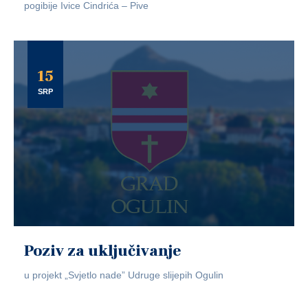
pogibije Ivice Cindrića – Pive
15
SRP
Poziv za uključivanje
u projekt „Svjetlo nade” Udruge slijepih Ogulin