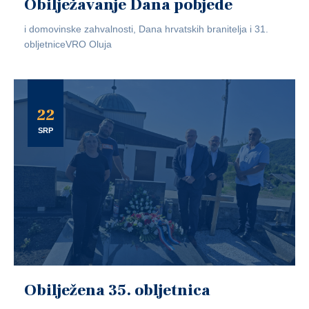
Obilježavanje Dana pobjede
i domovinske zahvalnosti, Dana hrvatskih branitelja i 31.
obljetniceVRO Oluja
22
SRP
Obilježena 35. obljetnica