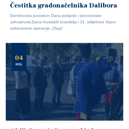
Čestitka gradonačelnika Dalibora
Domitrovića povodom Dana pobjede i domovinske
zahvalnosti,Dana hrvatskih branitelja i 31. obljetnice Vojno-
redarstvene operacije „Oluja“
04
KOL