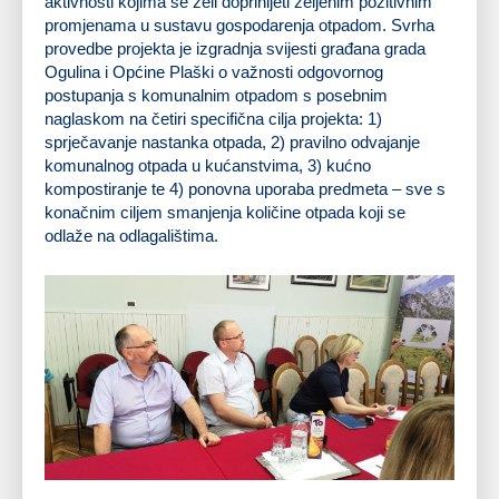
aktivnosti kojima se želi doprinijeti željenim pozitivnim
promjenama u sustavu gospodarenja otpadom. Svrha
provedbe projekta je izgradnja svijesti građana grada
Ogulina i Općine Plaški o važnosti odgovornog
postupanja s komunalnim otpadom s posebnim
naglaskom na četiri specifična cilja projekta: 1)
sprječavanje nastanka otpada, 2) pravilno odvajanje
komunalnog otpada u kućanstvima, 3) kućno
kompostiranje te 4) ponovna uporaba predmeta – sve s
konačnim ciljem smanjenja količine otpada koji se
odlaže na odlagalištima.