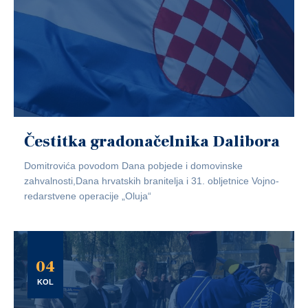
Čestitka gradonačelnika Dalibora
Domitrovića povodom Dana pobjede i domovinske
zahvalnosti,Dana hrvatskih branitelja i 31. obljetnice Vojno-
redarstvene operacije „Oluja“
04
KOL