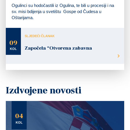
Ogulinci su hodočastili iz Ogulina, te bili u procesiji i na
sv. misi bdijenja u svetištu Gospe od Čudesa u
Oštarijama.
SLJEDEĆI ČLANAK
09
Započela “Otvorena zabavna
KOL
Izdvojene novosti
04
KOL