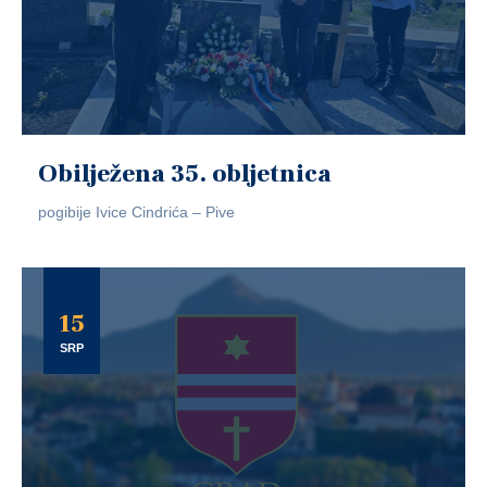
Obilježena 35. obljetnica
pogibije Ivice Cindrića – Pive
15
SRP