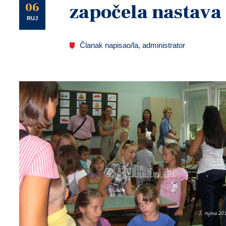
U
06
započela nastava
RUJ
Članak napisao/la, administrator