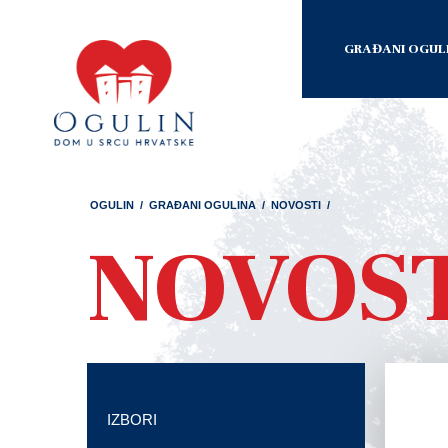
GRAĐANI OGUL
OGULIN
/
GRAĐANI OGULINA
/
NOVOSTI
/
NOVOS
IZBORI