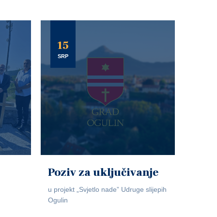
15
SRP
Poziv za uključivanje
u projekt „Svjetlo nade” Udruge slijepih
Ogulin