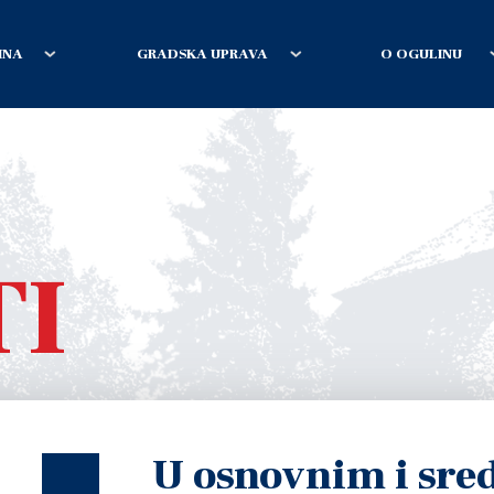
INA
GRADSKA UPRAVA
O OGULINU
TI
U osnovnim i sre