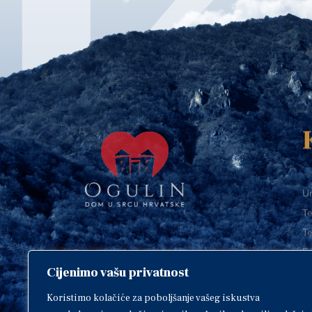
Ur
Te
Te
E-
Cijenimo vašu privatnost
O
Copyright © 2018. Grad Ogulin,
sva prava pridržana.
I
Koristimo kolačiće za poboljšanje vašeg iskustva