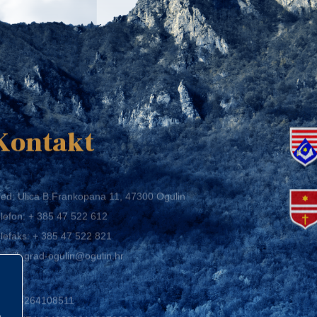
K
Kontakt
ed: Ulica B.Frankopana 11, 47300 Ogulin
lefon:
+ 385 47 522 612
lefaks:
+ 385 47 522 821
mail:
grad-ogulin@ogulin.hr
IB: 58264108511
BAN: HR1424020061829700009