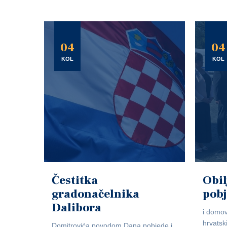
04
04
KOL
KOL
Čestitka
Obil
gradonačelnika
pob
Dalibora
i domov
hrvatsk
Domitrovića povodom Dana pobjede i