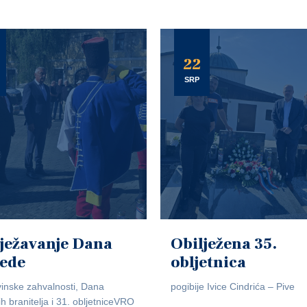
22
SRP
ježavanje Dana
Obilježena 35.
jede
obljetnica
inske zahvalnosti, Dana
pogibije Ivice Cindrića – Pive
ih branitelja i 31. obljetniceVRO