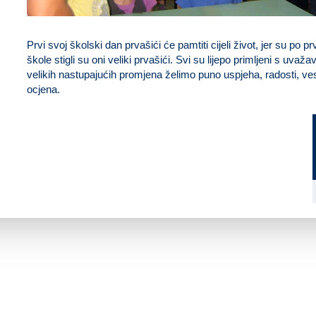
Prvi svoj školski dan prvašići će pamtiti cijeli život, jer su po pr
škole stigli su oni veliki prvašići. Svi su lijepo primljeni s uva
velikih nastupajućih promjena želimo puno uspjeha, radosti, vese
ocjena.